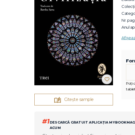
Colecții
Categor
Nr. pagi
Anul apa
Afișea
For
Poți c
tablet
Citește sample
#1
DESCARCĂ GRATUIT APLICAȚIA MYBOOKMA
ACUM