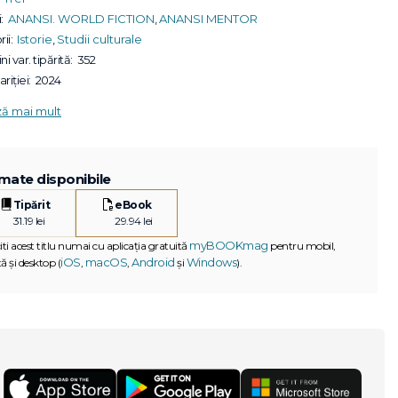
:
ANANSI. WORLD FICTION
,
ANANSI MENTOR
ii:
Istorie
,
Studii culturale
ni var. tipărită:
352
riției:
2024
ză mai mult
mate disponibile
Tipărit
eBook
31.19 lei
29.94 lei
myBOOKmag
iti acest titlu numai cu aplicația gratuită
pentru mobil,
iOS
macOS
Android
Windows
ă și desktop (
,
,
și
).
G