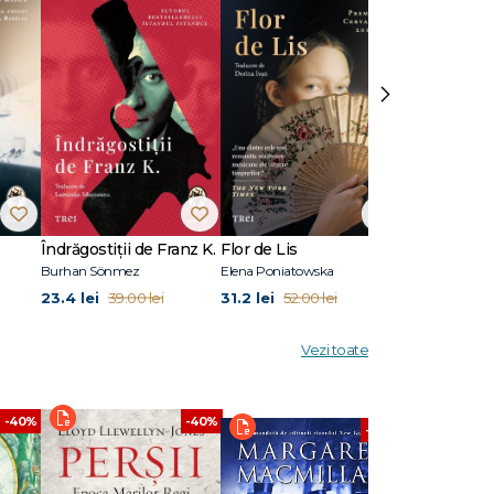
›
lery din
brandt,
Îndrăgostiții de Franz K.
Flor de Lis
Pilonii mării
Burhan Sönmez
Elena Poniatowska
Sylvain Tesson
23.4 lei
31.2 lei
26.4 lei
39.00 lei
52.00 lei
44.
Vezi toate
-40%
-40%
-40%