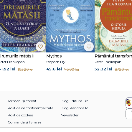
Drumurile mătăsii
Mythos
Pământul transfor
eter Frankopan
Stephen Fry
Peter Frankopan
1.92 lei
45.6 lei
52.32 lei
103.20 lei
76.00 lei
87.20 lei
Termeni și condiții
Blog Editura Trei
Politica de confidențialitate
Blog Pandora M
Politica cookies
Newsletter
Comanda si livrarea