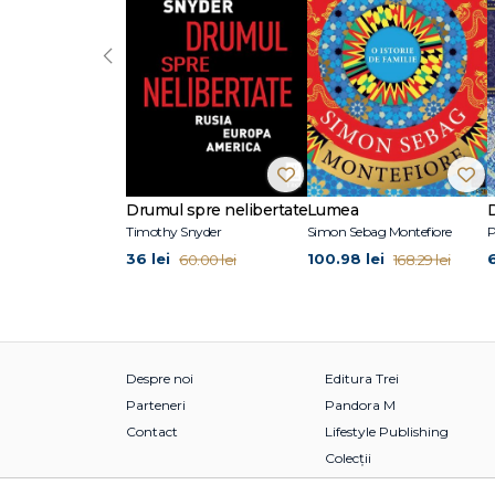
‹
Drumul spre nelibertate
Lumea
Timothy Snyder
Simon Sebag Montefiore
P
36 lei
100.98 lei
6
60.00 lei
168.29 lei
Despre noi
Editura Trei
Parteneri
Pandora M
Contact
Lifestyle Publishing
Colecții