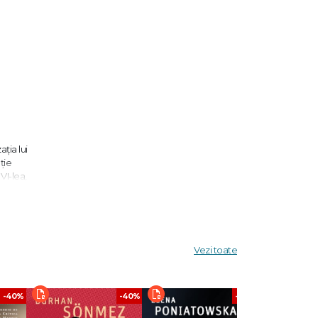
ția lui
ție
VI-lea,
tea lor.
pictură,
Vezi toate
mai mult
-40%
-40%
-40%
putere a