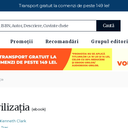
Transport gratuit la comenzi de peste 149 lei!
Caută
Promoții
Recomandări
Grupul editori
ția
ilizația
(ebook)
Kenneth Clark
Trei