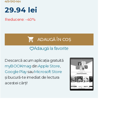
49.90 lei
29.94 lei
Reducere: -40%
ADAUGĂ ÎN COȘ
Adaugă la favorite
Descarcă acum aplicația gratuită
myBOOKmag
din
Apple Store
,
Google Play
sau
Microsoft Store
și bucură-te imediat de lectura
acestei cărți!