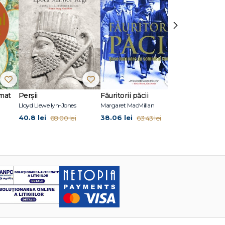
›
mat
Perșii
Făuritorii păcii
SPQR
Lloyd Llewellyn-Jones
Margaret MacMillan
Mary Beard
40.8 lei
38.06 lei
47.52 lei
68.00 lei
63.43 lei
79.