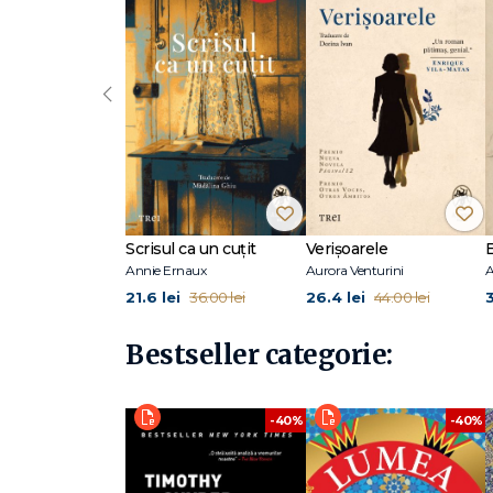
„Kenneth Clark e omul care a reușit cel mai bine să-și 
încântare pentru noi, publicul larg." The Sunday Times
‹
„Ne îndeamnă iar și iar să admirăm arta și s-o vedem de f
Kenneth Clark (1903–1983) a fost istoric al artei, director 
Londra și profesor de istoria artei la Oxford. Serialul BBC
Henry Moore, Leonardo da Vinci și stilul gotic. Civilizația
Scrisul ca un cuțit
Verișoarele
Annie Ernaux
Aurora Venturini
A
21.6 lei
26.4 lei
36.00 lei
44.00 lei
Bestseller categorie:
-40%
-40%