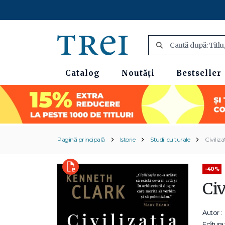
Catalog
Noutăți
Bestseller
Pagină principală
Istorie
Studii culturale
Civiliza
-40%
Civ
Autor :
Editura: