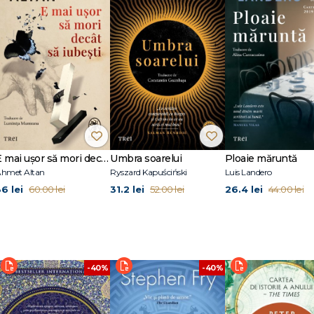
transforme sentimentele profunde pentru artă în ceva contagios. Cartea e o
iecare dată cu alți ochi." The Observer
de muzeu și om de radio și televiziune britanic. A fost director al National Gal
 Civilizația, din 1969, i-a adus un succes fenomenal. A scris studii despre Rem
 este prima sa carte tradusă în seria Anansi. Mentor.
E mai ușor să mori decât să iubești (seria Cvartetul Otoman, vol.3)
Umbra soarelui
Ploaie măruntă
hmet Altan
Ryszard Kapuściński
Luis Landero
36 lei
31.2 lei
26.4 lei
60.00 lei
52.00 lei
44.00 lei
-40%
-40%