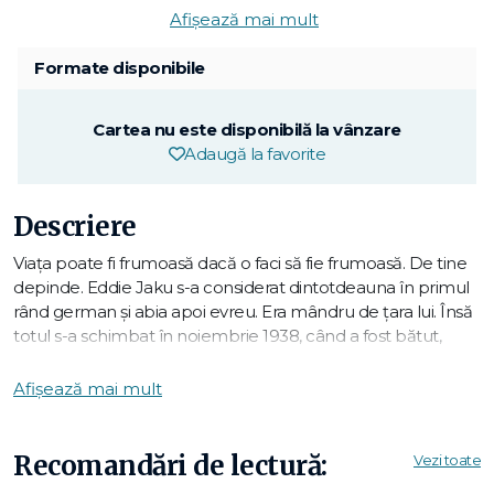
Afișează mai mult
Formate disponibile
Cartea nu este disponibilă la vânzare
Adaugă la favorite
Descriere
Viața poate fi frumoasă dacă o faci să fie frumoasă. De tine
depinde. Eddie Jaku s-a considerat dintotdeauna în primul
rând german și abia apoi evreu. Era mândru de țara lui. Însă
totul s-a schimbat în noiembrie 1938, când a fost bătut,
arestat și internat într-un lagăr de concentrare.
În următorii șapte ani, s-a confruntat în fiecare zi cu orori de
Afișează mai mult
neînchipuit, întâi la Buchenwald și Auschwitz și apoi într-un
„marș al morții" nazist.
Pentru că a supraviețuit, Eddie a făcut un jurământ să
Recomandări de lectură:
Vezi toate
zâmbească în fiecare zi. Spunând această poveste, le