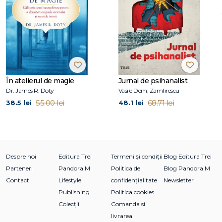
În atelierul de magie
Jurnal de psihanalist
Dr. James R. Doty
Vasile Dem. Zamfirescu
55.00 lei
68.71 lei
38.5 lei
48.1 lei
Despre noi
Editura Trei
Termeni și condiții
Blog Editura Trei
Parteneri
Pandora M
Politica de
Blog Pandora M
Contact
Lifestyle
confidențialitate
Newsletter
Publishing
Politica cookies
Colecții
Comanda si
livrarea