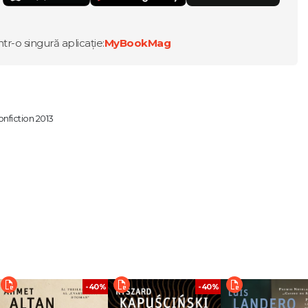
ntr-o singură aplicație:
MyBookMag
nfiction 2013
 Banville
parent fericite se destramă brusc atunci când părinții, oameni absolut normali, 
 și un băiat care rămân singuri în urma întemnițării părinților, se despart.
 pe care soarta îl duce peste graniță. Ajuns în misterioasa și necuprinsa Cana
i Richard Ford este o meditație asupra răului ascuns în cele mai banale ființ
stii. Roman al maturizării, capodopera lui Richard Ford propune unul dintre c
ui început de secol.
-40%
-40%
Kennedy