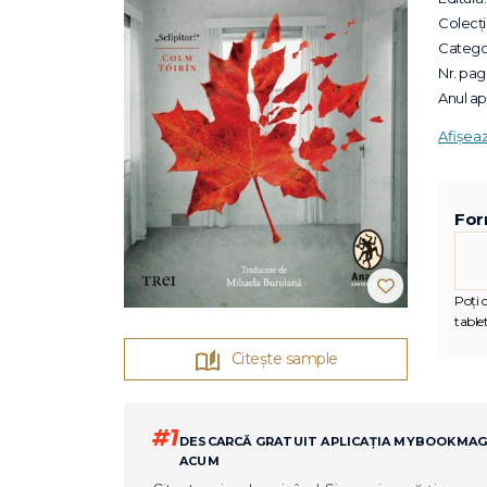
Colecții
Categor
Nr. pagi
Anul apa
Afișea
For
Poți c
tablet
Citește sample
#1
DESCARCĂ GRATUIT APLICAȚIA MYBOOKMA
ACUM