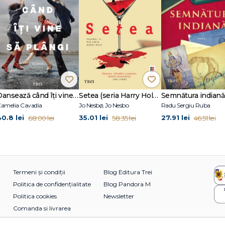
Dansează când îți vine să plângi
Setea (seria Harry Hole, vol. 11)
Semnătura indiană
amelia Cavadia
Jo Nesbø, Jo Nesbo
Radu Sergiu Ruba
40.8 lei
35.01 lei
27.91 lei
68.00 lei
58.35 lei
46.51 lei
Termeni și condiții
Blog Editura Trei
Politica de confidențialitate
Blog Pandora M
Politica cookies
Newsletter
Comanda si livrarea