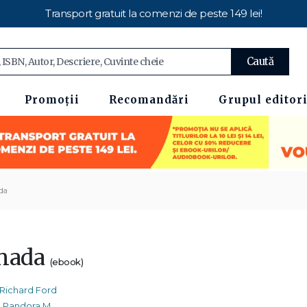
Transport gratuit la comenzi de peste 149 lei!
Caută
Promoții
Recomandări
Grupul editori
da
nada
(ebook)
Richard Ford
Pandora M