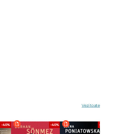
se
dă, Dell
Vezi toate
e umane,
ele mai
-40%
-40%
-40%