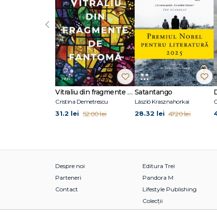
‹
Vitraliu din fragmente de fantomă
Satantango
Cristina Demetrescu
László Krasznahorkai
C
31.2 lei
28.32 lei
52.00 lei
47.20 lei
Despre noi
Editura Trei
Parteneri
Pandora M
Contact
Lifestyle Publishing
Colecții