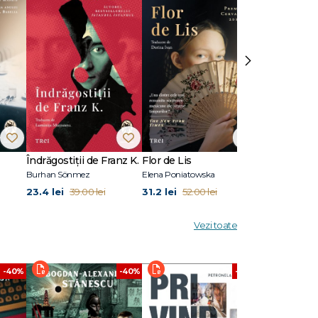
›
/Faulkner
nicarul
ntre ei.
Îndrăgostiții de Franz K.
Flor de Lis
Pilonii mării
Burhan Sönmez
Elena Poniatowska
Sylvain Tesson
23.4 lei
31.2 lei
26.4 lei
39.00 lei
52.00 lei
44.
Vezi toate
-40%
-40%
-40%