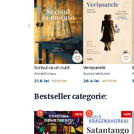
„Cartea cea mai elegiacă și mai profundă a lui Ford." T
„Ford n-a scris nicicând mai bine decât în această carte.
‹
„Pură grație vocală, umor tăcut, exact, observație calm
Richard Ford (n. 1944) este autor american de romane și p
creative writing la University of California, Irvine, unde l
Award (pentru al doilea volum din tetralogia Frank Bas
sportiv și Ziua Independenței, dar și volumele de proză s
Scrisul ca un cuțit
Verișoarele
Amintiri despre părinții mei. Canada este prima carte a l
Annie Ernaux
Aurora Venturini
A
21.6 lei
26.4 lei
36.00 lei
44.00 lei
Bestseller categorie:
-40%
-40%