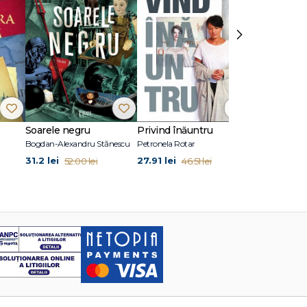
›
Soarele negru
Privind înăuntru
Suflete per
Bogdan-Alexandru Stănescu
Petronela Rotar
John Marrs
31.2 lei
27.91 lei
24.87 lei
52.00 lei
46.51 lei
41