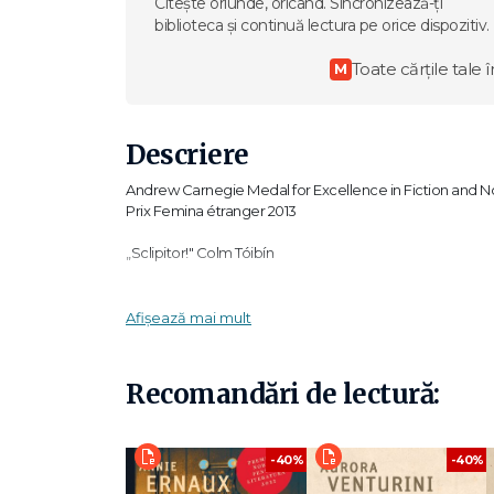
Citește oriunde, oricând. Sincronizează-ți
biblioteca și continuă lectura pe orice dispozitiv.
Toate cărțile tale î
M
Descriere
Andrew Carnegie Medal for Excellence in Fiction and No
Prix Femina étranger 2013
„Sclipitor!" Colm Tóibín
„Unul dintre primele mari romane ale secolului XXI." John
Afișează mai mult
În orășelul Great Falls, din Montana, viața unei familii a
hotărăsc să jefuiască o bancă. Adolescenții gemeni, o fată
Perspectiva romanului îi aparține băiatului, Dell Parsons,
Recomandări de lectură:
intră pe mâna unui bărbat violent și impulsiv. Romanul lu
dar și asupra misterului de nepătruns al unor peisaje pu
tușante și mai dickensiene personaje din literatura acest
-40%
-40%
„Un roman care te captivează și te bântuie." Douglas 