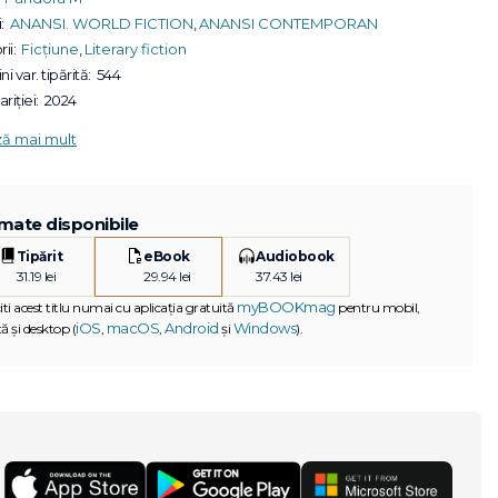
:
ANANSI. WORLD FICTION
,
ANANSI CONTEMPORAN
ii:
Ficțiune
,
Literary fiction
ni var. tipărită:
544
riției:
2024
ză mai mult
mate disponibile
Tipărit
eBook
Audiobook
31.19 lei
29.94 lei
37.43 lei
myBOOKmag
iti acest titlu numai cu aplicația gratuită
pentru mobil,
iOS
macOS
Android
Windows
ă și desktop (
,
,
și
).
G