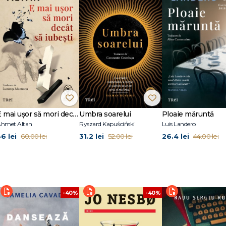
he Washington Post
.. Cel mai bun roman al lui de la Ziua Independenței." Daily Beast
ă." Lorrie Moore, The New Yorker
roză scurtă. A studiat la Michigan State University și a urmat un masterat în
-a avut profesor pe E.L. Doctorow. În 1996 a fost distins cu Pulitzer Prize și PEN
combe, Ziua Independenței). În limba română i-au fost traduse romanele Cro
curtă Rock Springs, Viața sălbatică, Femei cu bărbați și volumul de memorii Î
E mai ușor să mori decât să iubești (seria Cvartetul Otoman, vol.3)
Umbra soarelui
Ploaie măruntă
ui Richard Ford care apare în Anansi.World Fiction.
hmet Altan
Ryszard Kapuściński
Luis Landero
36 lei
31.2 lei
26.4 lei
60.00 lei
52.00 lei
44.00 lei
-40%
-40%