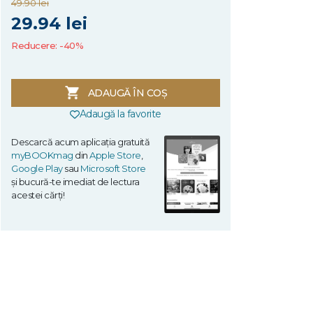
49.90 lei
29.94 lei
Reducere: -40%
ADAUGĂ ÎN COȘ
Adaugă la favorite
Descarcă acum aplicația gratuită
myBOOKmag
din
Apple Store
,
Google Play
sau
Microsoft Store
și bucură-te imediat de lectura
acestei cărți!