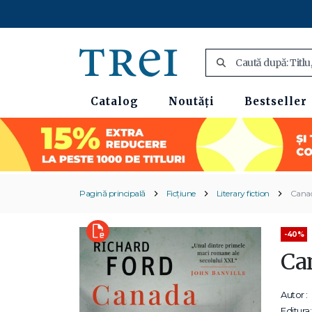
Catalog
Noutăți
Bestseller
Pagină principală
Ficțiune
Literary fiction
Cana
-40%
Ca
Autor :
Editura: