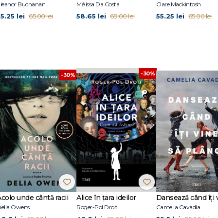
leanor Buchanan
Mélissa Da Costa
Clare Mackintosh
5.25 lei
58.65 lei
55.25 lei
65.00 lei
69.00 lei
65.00 lei
-30%
-30%
Acolo unde cântă racii
Alice în țara ideilor
elia Owens
Roger-Pol Droit
Camelia Cavadia