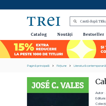
Catalog
Noutăți
Bestseller
Pagină principală
Ficțiune
Literatură contemporană
Cab
Autor :
Editura:
Colecții