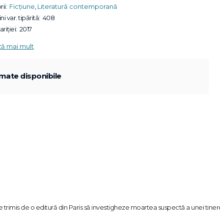
ii:
Ficțiune
,
Literatură contemporană
ni var. tipărită:
408
riției:
2017
ză mai mult
mate disponibile
 trimis de o editură din Paris să investigheze moartea suspectă a unei tiner