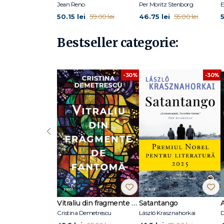
Jean Reno
Per Moritz Stenborg
E
50.15 lei
46.75 lei
5
59.00 lei
55.00 lei
Bestseller categorie:
-30%
-30%
‹
Vitraliu din fragmente de fantomă
Satantango
Cristina Demetrescu
László Krasznahorkai
D