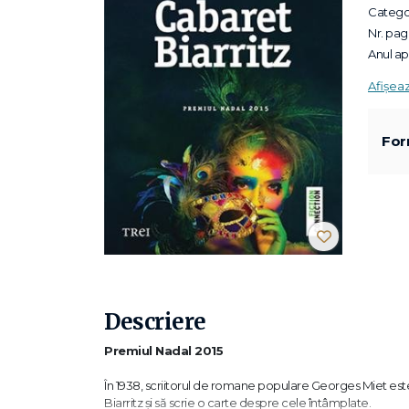
Categor
Nr. pagi
Anul apa
Afișea
For
Descriere
Premiul Nadal 2015
În 1938, scriitorul de romane populare Georges Miet este
Biarritz și să scrie o carte despre cele întâmplate.