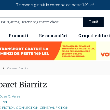
Transport gratuit la comenzi de peste 149 lei!
Caută
Promoții
Recomandări
Grupul editori
Cabaret Biarritz
aret Biarritz
José C. Vales
Trei
:
FICTION CONNECTION
,
GENERAL FICTION