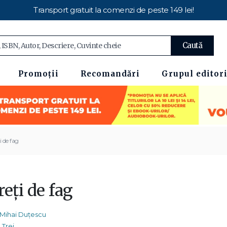
Transport gratuit la comenzi de peste 149 lei!
Caută
Promoții
Recomandări
Grupul editori
i de fag
eți de fag
Mihai Duțescu
Trei