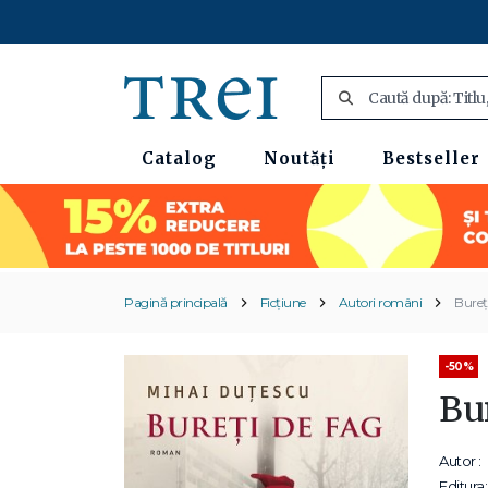
Catalog
Noutăți
Bestseller
Pagină principală
Ficțiune
Autori români
Bureț
-50%
Bur
Autor :
Editura: