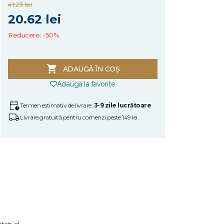
41.23 lei
20.62 lei
Reducere: -50%
ADAUGĂ ÎN COȘ
Adaugă la favorite
Termen estimativ de livrare:
3-9 zile lucrătoare
Livrare gratuită pentru comenzi peste 149 lei
tați, el