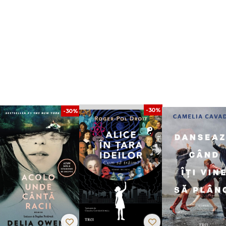
bă, cețoasă dintr-un oraș provincial și cețos – cu voi doi îmbrățișați lângă un 
 – undeva în superbii ani ’70, în aburii provinciali și cețoși ai Republicii, în c
-30%
-30%