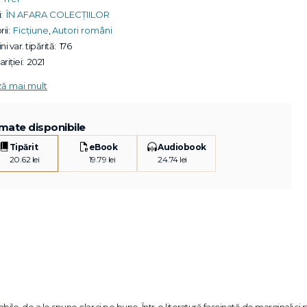
:
ÎN AFARA COLECȚIILOR
ii:
Ficțiune
,
Autori români
ni var. tipărită:
176
riției:
2021
ză mai mult
mate disponibile
Tipărit
eBook
Audiobook
20.62 lei
19.79 lei
24.74 lei
ile, de a le spune clar și pe bune. Într-o literatură fascinată de marginali și ra