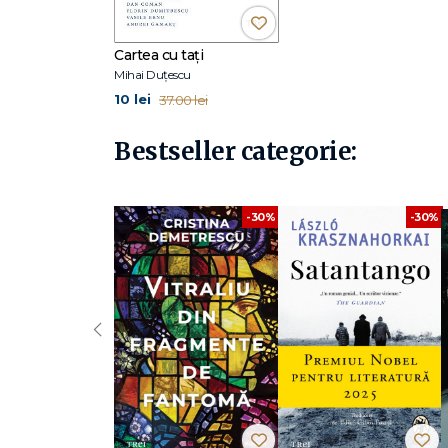
luminat primii ani de libertate reală, adolescența ta super
alb, sub salcii, privind barjele care alunecă leneș pe Dunăre
bună dintre lumile posibile."
Cartea cu tați
Mihai Duțescu
10 lei
37.00 lei
Bestseller categorie:
-30%
-30%
‹