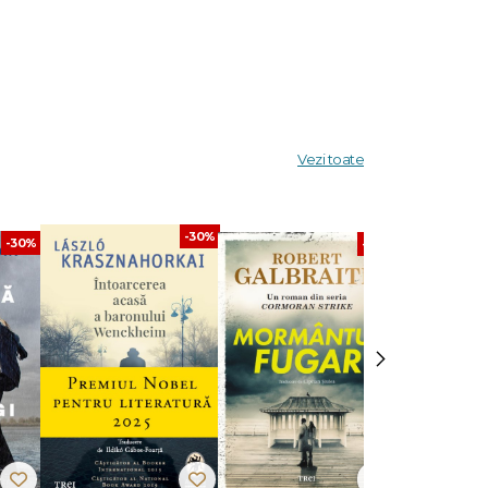
stăvilar
ea mai
Vezi toate
-30%
-30%
-30%
›