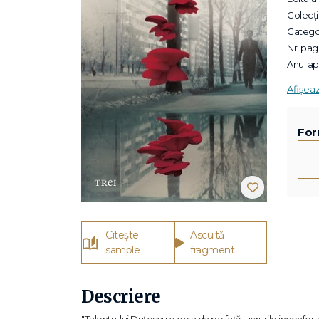
Colecții
Categor
Nr. pagi
Anul apa
Afișea
For
Citește
Ascultă
sample
fragment
Descriere
"Talentul lui Duțescu e de a da pe față lucrurile inconfortab