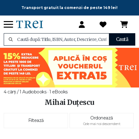
Transport gratuit la comenzi de peste 149 lei!
Caută
4 cărți / 1 Audiobooks · 1 eBooks
Mihai Duțescu
Ordonează
Filtează
Cele mai noi descendent