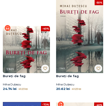
-50%
-40%
Bureți de fag
Bureți de fag
Mihai Duțescu
Mihai Duțescu
24.74 lei
20.62 lei
41.23 lei
41.23 lei
-73%
-40%