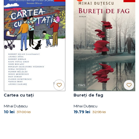
Cartea cu tați
Bureți de fag
Mihai Duțescu
Mihai Duțescu
10 lei
19.79 lei
37.00 lei
32.98 lei