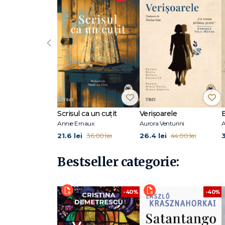
„Eva Baltasar ne propune o versiune a maternității care
să ne distanțăm de limbajul primit de-a gata. Și poate că
de definit pentru că așa și trebuie să fie.“ - The New Yor
‹
„Un roman scurt și visceral, care își ia forța din estompare
gen în relațiile de familie.“ - Publishers Weekly
Născută în 1978 la Barcelona, Eva Baltasar s-a impus mai 
recompensate cu numeroase premii naționale. În anul u
lesbianism și maternitate, care o propulsează în scurt tim
scurtă a Prix Médicis étranger în 2020. A fost urmat de 
Scrisul ca un cuțit
Verișoarele
anului, și de Mamut (2022). Eva Baltasar trăiește cu soția ș
Annie Ernaux
Aurora Venturini
A
21.6 lei
26.4 lei
36.00 lei
44.00 lei
Bestseller categorie:
-40%
-40%