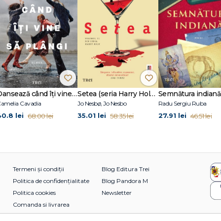
Dansează când îți vine să plângi
Setea (seria Harry Hole, vol. 11)
Semnătura indiană
amelia Cavadia
Jo Nesbø, Jo Nesbo
Radu Sergiu Ruba
40.8 lei
35.01 lei
27.91 lei
68.00 lei
58.35 lei
46.51 lei
Termeni și condiții
Blog Editura Trei
Politica de confidențialitate
Blog Pandora M
Politica cookies
Newsletter
Comanda si livrarea