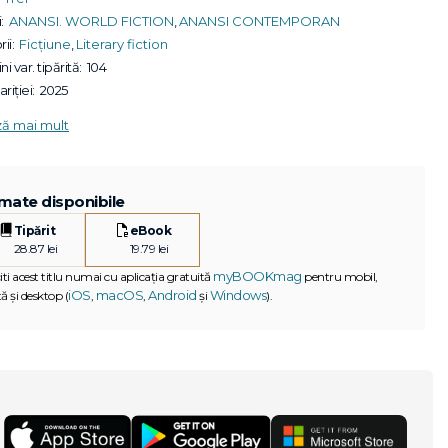
:
ANANSI. WORLD FICTION
,
ANANSI CONTEMPORAN
ii:
Ficțiune
,
Literary fiction
ni var. tipărită:
104
riției:
2025
ză mai mult
mate disponibile
Tipărit
eBook
28.87 lei
19.79 lei
myBOOKmag
iti acest titlu numai cu aplicația gratuită
pentru mobil,
iOS
macOS
Android
Windows
ă și desktop (
,
,
și
).
G