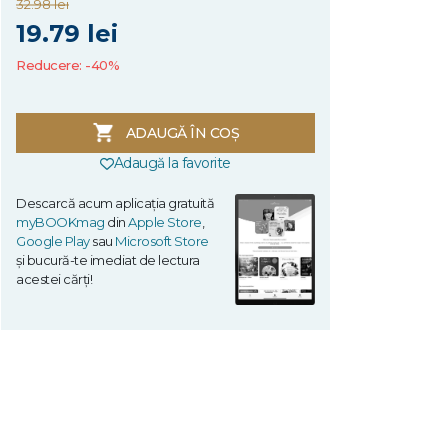
32.98 lei
19.79 lei
Reducere: -40%
ADAUGĂ ÎN COȘ
Adaugă la favorite
Descarcă acum aplicația gratuită
myBOOKmag
din
Apple Store
,
Google Play
sau
Microsoft Store
și bucură-te imediat de lectura
acestei cărți!