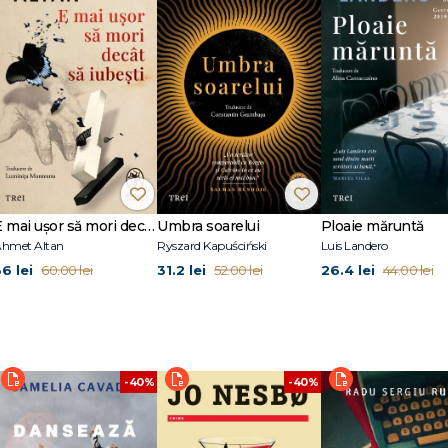
 se ferește să-și asume această etichetă. E mai degrabă o aproximare care
 nici nu ar trebui să aibă un nume; poate că unele lucruri – ca dragostea – s
k Times
a subversivă a intuițiilor curente despre maternitate și din fluidizarea roluril
întâi ca poetă, scriind între 2008 și 2017 nu mai puțin de zece volume de vers
rmător începe să publice o serie de scurte romane despre corporalitate,
p pe scena internațională. Primul dintre acestea, Permagel (2018), s-a aflflat 
Boulder (2020), distins cu Premiul Òmnium pentru cel mai bun roman catalan 
E mai ușor să mori decât să iubești (seria Cvartetul Otoman, vol.3)
Umbra soarelui
Ploaie măruntă
i cele două fiice într-un mic sat din Catalonia.
hmet Altan
Ryszard Kapuściński
Luis Landero
36 lei
31.2 lei
26.4 lei
60.00 lei
52.00 lei
44.00 lei
-40%
-40%