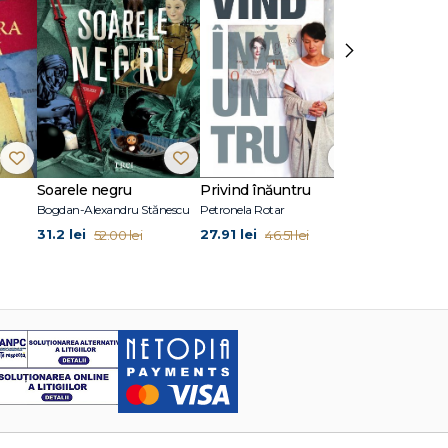
›
Soarele negru
Privind înăuntru
Suflete per
Bogdan-Alexandru Stănescu
Petronela Rotar
John Marrs
31.2 lei
27.91 lei
24.87 lei
52.00 lei
46.51 lei
41