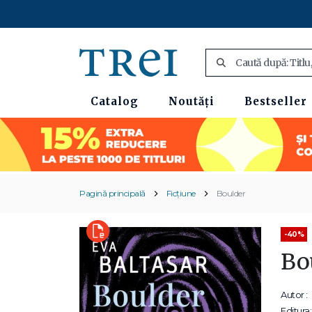
Catalog
Noutăți
Bestseller
Pagină principală
Ficțiune
Boulder
-40%
Bo
Autor :
Editura: