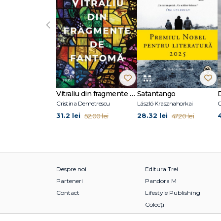
‹
Vitraliu din fragmente de fantomă
Satantango
Cristina Demetrescu
László Krasznahorkai
C
31.2 lei
28.32 lei
52.00 lei
47.20 lei
Despre noi
Editura Trei
Parteneri
Pandora M
Contact
Lifestyle Publishing
Colecții