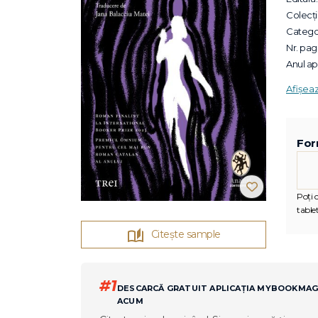
Colecții
Categor
Nr. pagi
Anul apa
Afișea
For
Poți c
tablet
Citește sample
#1
DESCARCĂ GRATUIT APLICAȚIA MYBOOKMA
ACUM