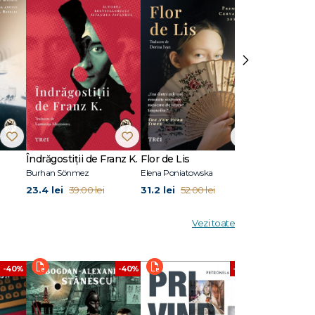
 ne cere
unt greu
›
or de
uri,
pe lista
al
Îndrăgostiții de Franz K.
Flor de Lis
Pilonii mării
Burhan Sönmez
Elena Poniatowska
Sylvain Tesson
23.4 lei
31.2 lei
26.4 lei
39.00 lei
52.00 lei
44.
Vezi toate
-40%
-40%
-40%