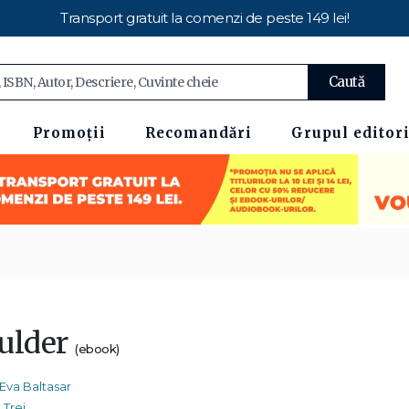
Transport gratuit la comenzi de peste 149 lei!
Caută
Promoții
Recomandări
Grupul editori
ulder
(ebook)
Eva Baltasar
Trei