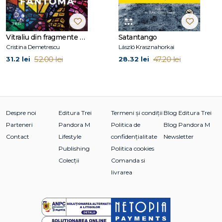
împreună cu care are patru copii.
Vitraliu din fragmente de fantomă
Satantango
Cristina Demetrescu
László Krasznahorkai
52.00 lei
47.20 lei
31.2 lei
28.32 lei
Despre noi
Editura Trei
Termeni și condiții
Blog Editura Trei
Parteneri
Pandora M
Politica de
Blog Pandora M
Contact
Lifestyle
confidențialitate
Newsletter
Publishing
Politica cookies
Colecții
Comanda si
livrarea