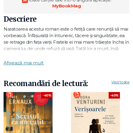
MyBookMag
Descriere
Naratoarea acestui roman este o fetiță care renunță să mai
vorbească. Înfășurată în întuneric, tăcere și singurătate, ea
se retrage din fața vieții. Fratele ei mai mare trăiește închis în
camera lui, de unde refuză să iasă. Tatăl lor a murit, însă
apare de-a lungul cărții în amintiri și în viziunile fetei. Mama,
o actriță frumoasă, își vede de viața ei, ca și cum nimic nu s-
Afișează mai mult
ar fi întâmplat. Pe toți aceștia, chiar și pe tatăl reconstruit din
amintiri, îi unește o dorință neexprimată de a fi împreună,
într-o stranie comuniune.
Recomandări de lectură:
Vezi toate
Povestea scrisă de Knausgård despre o familie aflată în
-40%
-40%
plină criză este șocantă și plină de imaginație. Stilul frumos și
sobru sugerează că, până la urmă, lumina se naște din
întuneric. Juriul Premiului August
Bine ai venit în America! este asemenea unui studiu, în