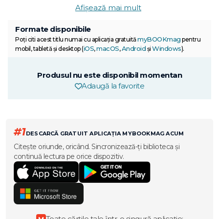
Afișează mai mult
Formate disponibile
myBOOKmag
Poți citi acest titlu numai cu aplicația gratuită
pentru
iOS
macOS
Android
Windows
mobil, tabletă și desktop (
,
,
și
).
Produsul nu este disponibil momentan
Adaugă la favorite
#1
DESCARCĂ GRATUIT APLICAȚIA MYBOOKMAG ACUM
Citește oriunde, oricând. Sincronizează-ți biblioteca și
continuă lectura pe orice dispozitiv.
Toate cărțile tale într-o singură aplicație:
M