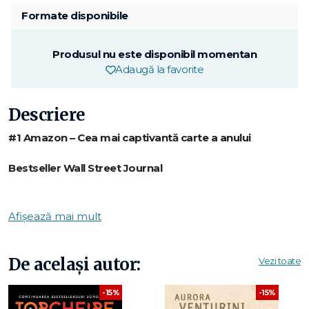
Formate disponibile
Produsul nu este disponibil momentan
Adaugă la favorite
Descriere
#1 Amazon – Cea mai captivantă carte a anului
Bestseller Wall Street Journal
Bestseller Washington Post
Afișează mai mult
Totul a început cu un misterios bilețel albastru ascuns într-o
rochie de mireasă.
Ceva albastru.
De același autor:
Vezi toate
Mă aflam într-un magazin cu haine vintage, unde am făcut
o descoperire uluitoare.
-15%
-15%
Cusut în căptușeala unei fabuloase rochii de mireasă era cel