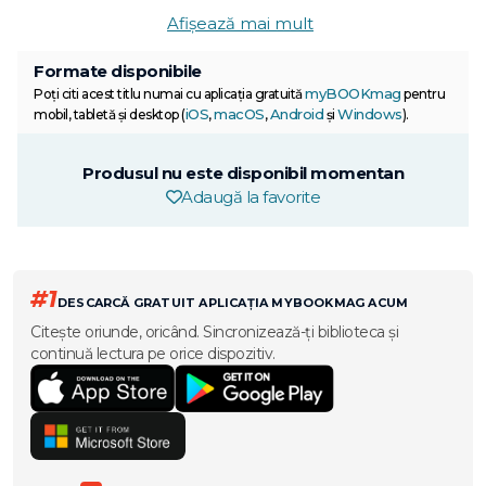
Afișează mai mult
Formate disponibile
myBOOKmag
Poți citi acest titlu numai cu aplicația gratuită
pentru
iOS
macOS
Android
Windows
mobil, tabletă și desktop (
,
,
și
).
Produsul nu este disponibil momentan
Adaugă la favorite
#1
DESCARCĂ GRATUIT APLICAȚIA MYBOOKMAG ACUM
Citește oriunde, oricând. Sincronizează-ți biblioteca și
continuă lectura pe orice dispozitiv.