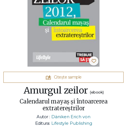
Citește sample
Amurgul zeilor
(ebook)
Calendarul mayaş şi întoarcerea
extratereştrilor
Autor :
Däniken Erich von
Editura:
Lifestyle Publishing