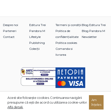
Despre noi
Editura Trei
Termeni și condiții
Blog Editura Trei
Parteneri
Pandora M
Politica de
Blog Pandora M
Contact
Lifestyle
confidențialitate
Newsletter
Publishing
Politica cookies
Colecții
Comanda si
livrarea
Acest site foloseşte cookies. Continuarea navigării
© 2026 Grupul Editorial TREI. Toate drepturile rezervate.
Am
presupune că eşti de acord cu utilizarea cookie-urilor.
înțeles
Dezvoltat de:
Află detalii.