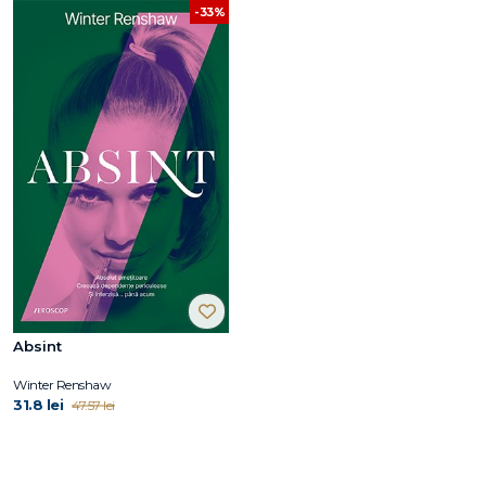
-33%
Absint
Winter Renshaw
31.8 lei
47.57 lei