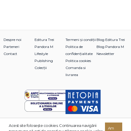
Despre noi
Editura Trei
Termeni și condiții
Blog Editura Trei
Parteneri
Pandora M
Politica de
Blog Pandora M
Contact
Lifestyle
confidențialitate
Newsletter
Publishing
Politica cookies
Colecții
Comanda si
livrarea
Acest site foloseşte cookies. Continuarea navigării
© 2026 Grupul Editorial TREI. Toate drepturile rezervate.
Am
presupune că eşti de acord cu utilizarea cookie-urilor.