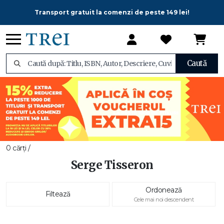
Transport gratuit la comenzi de peste 149 lei!
Caută
0 cărți /
Serge Tisseron
Ordonează
Filtează
Cele mai noi descendent