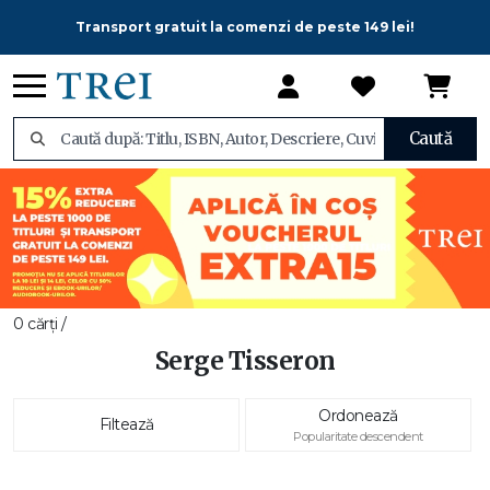
Transport gratuit la comenzi de peste 149 lei!
Caută
0 cărți /
Serge Tisseron
Ordonează
Filtează
Popularitate descendent