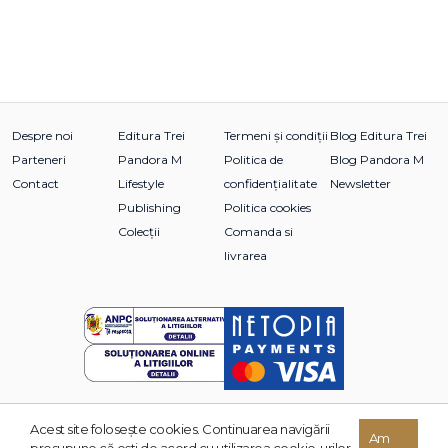
Despre noi
Editura Trei
Termeni și condiții
Blog Editura Trei
Parteneri
Pandora M
Politica de
Blog Pandora M
Contact
Lifestyle
confidențialitate
Newsletter
Publishing
Politica cookies
Colecții
Comanda si
livrarea
Acest site foloseşte cookies. Continuarea navigării
© 2026 Grupul Editorial TREI. Toate drepturile rezervate.
Am
presupune că eşti de acord cu utilizarea cookie-urilor.