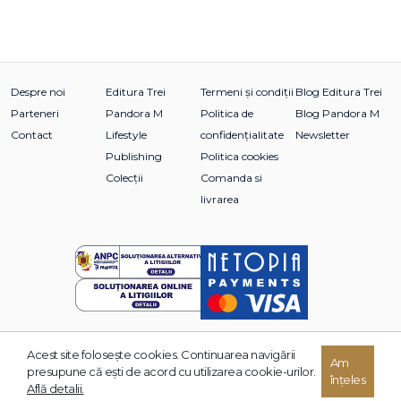
Despre noi
Editura Trei
Termeni și condiții
Blog Editura Trei
Parteneri
Pandora M
Politica de
Blog Pandora M
Contact
Lifestyle
confidențialitate
Newsletter
Publishing
Politica cookies
Colecții
Comanda si
livrarea
Acest site foloseşte cookies. Continuarea navigării
© 2026 Grupul Editorial TREI. Toate drepturile rezervate.
Am
presupune că eşti de acord cu utilizarea cookie-urilor.
înțeles
Dezvoltat de:
Află detalii.