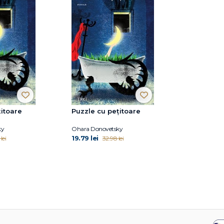
țitoare
Puzzle cu pețitoare
ky
Ohara Donovetsky
19.79 lei
lei
32.98 lei