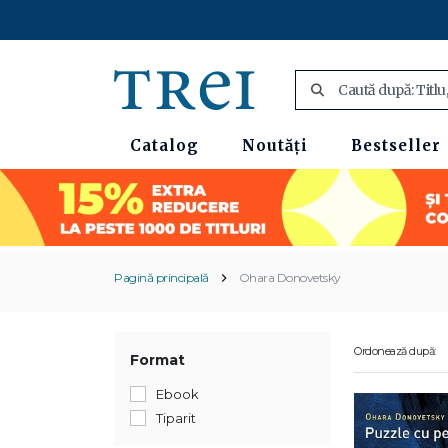
Catalog
Noutăți
Bestseller
Pagină principală
Ohara Donovetsky
Ordonează după:
Format
Ebook
Tiparit