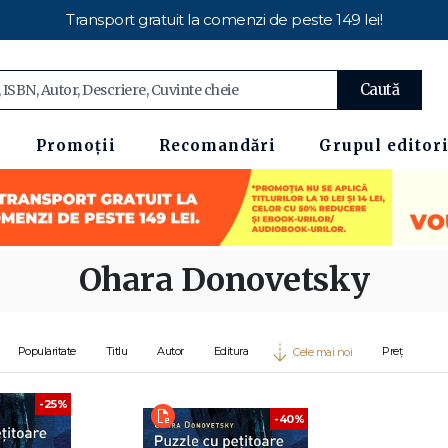
Transport gratuit la comenzi de peste 149 lei!
Caută
Promoții
Recomandări
Grupul editori
Ohara Donovetsky
Popularitate
Titlu
Autor
Editura
Preț
Cele mai noi
-25%
-40%