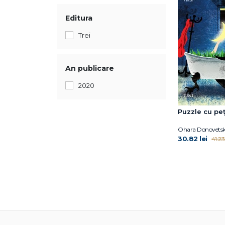
Editura
Trei
An publicare
2020
Puzzle cu pe
Ohara Donovets
30.82 lei
41.23 