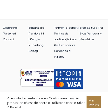
Despre noi
Editura Trei
Termeni și condiții
Blog Editura Trei
Parteneri
Pandora M
Politica de
Blog Pandora M
Contact
Lifestyle
confidențialitate
Newsletter
Publishing
Politica cookies
Colecții
Comanda si
livrarea
Acest site foloseşte cookies. Continuarea navigării
Am
© 2026 Grupul Editorial TREI. Toate drepturile rezervate.
presupune că eşti de acord cu utilizarea cookie-urilor.
înțeles
Dezvoltat de:
Află detalii.