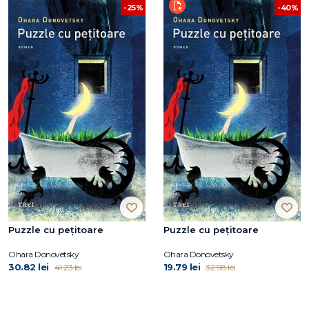
-25%
-40%
Puzzle cu pețitoare
Puzzle cu pețitoare
Ohara Donovetsky
Ohara Donovetsky
30.82 lei
19.79 lei
41.23 lei
32.98 lei