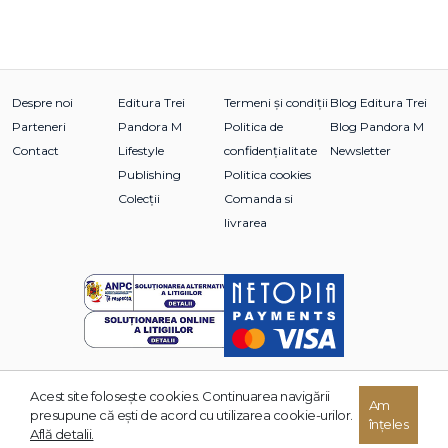
Despre noi
Editura Trei
Termeni și condiții
Blog Editura Trei
Parteneri
Pandora M
Politica de
Blog Pandora M
Contact
Lifestyle
confidențialitate
Newsletter
Publishing
Politica cookies
Colecții
Comanda si
livrarea
Acest site foloseşte cookies. Continuarea navigării
© 2026 Grupul Editorial TREI. Toate drepturile rezervate.
Am
presupune că eşti de acord cu utilizarea cookie-urilor.
înțeles
Dezvoltat de:
Află detalii.