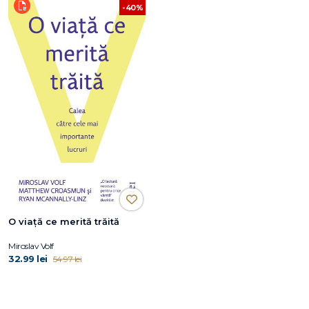
-40%
O viaţă ce merită trăită
Miroslav Volf
32.99 lei
54.97 lei