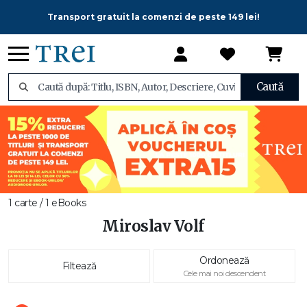
Transport gratuit la comenzi de peste 149 lei!
Caută
1 carte / 1 eBooks
Miroslav Volf
Ordonează
Filtează
Cele mai noi descendent