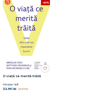
-40%
O viaţă ce merită trăită
Miroslav Volf
32.99 lei
54.97 lei