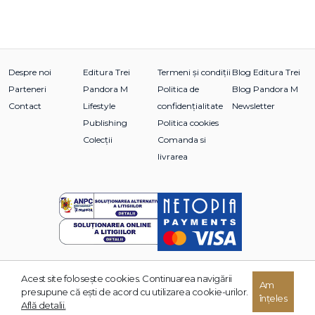
Despre noi
Editura Trei
Termeni și condiții
Blog Editura Trei
Parteneri
Pandora M
Politica de
Blog Pandora M
Contact
Lifestyle
confidențialitate
Newsletter
Publishing
Politica cookies
Colecții
Comanda si
livrarea
Acest site foloseşte cookies. Continuarea navigării
© 2026 Grupul Editorial TREI. Toate drepturile rezervate.
Am
presupune că eşti de acord cu utilizarea cookie-urilor.
înțeles
Dezvoltat de:
Află detalii.