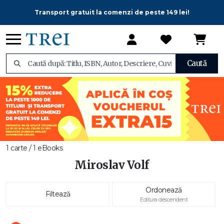
Transport gratuit la comenzi de peste 149 lei!
Caută
1 carte / 1 eBooks
Miroslav Volf
Ordonează
Filtează
Editura descendent