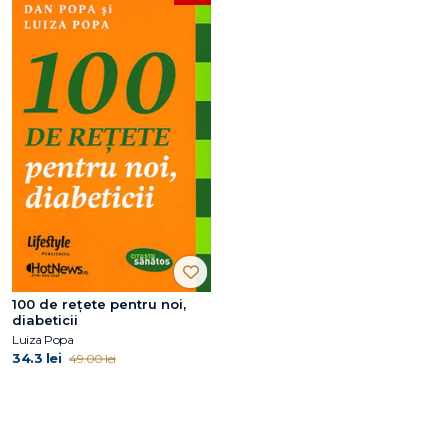
100 de reţete pentru noi,
diabeticii
Luiza Popa
34.3 lei
49.00 lei