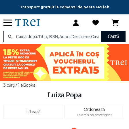
Transport gratuit la comenzi de peste 149 lei!
Caută
3 cărți / 1 eBooks
Luiza Popa
Ordonează
Filtează
Cele mai noi descendent