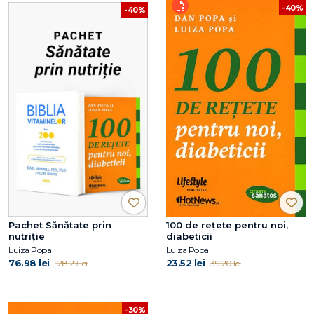
-40%
-40%
Pachet Sănătate prin
100 de reţete pentru noi,
nutriție
diabeticii
Luiza Popa
Luiza Popa
76.98 lei
23.52 lei
128.29 lei
39.20 lei
-30%