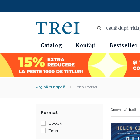
Catalog
Noutăți
Bestseller
Pagină principală
Helen Czerski
Ordonează după:
Format
Ebook
Tiparit