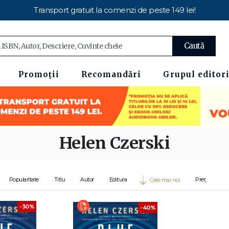
Transport gratuit la comenzi de peste 149 lei!
Caută
Promoții
Recomandări
Grupul editori
Helen Czerski
Popularitate
Titlu
Autor
Editura
Preț
Cele mai noi
-30%
-40%