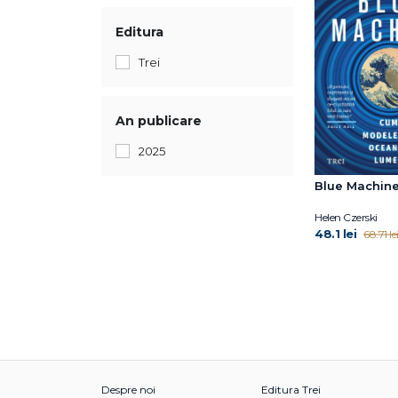
Editura
Trei
An publicare
2025
Blue Machin
Helen Czerski
48.1 lei
68.71 le
Despre noi
Editura Trei