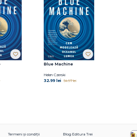
e
Blue Machine
Helen Czerski
32.99 lei
i
54.97 lei
Termeni și condiții
Blog Editura Trei