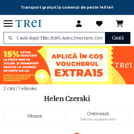
Transport gratuit la comenzi de peste 149 lei!
Caută
2 cărți / 1 eBooks
Helen Czerski
Ordonează
Filtează
Cele mai noi descendent