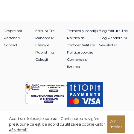
Despre noi
Editura Trei
Termeni și condiții
Blog Editura Trei
Parteneri
Pandora M
Politica de
Blog Pandora M
Contact
Lifestyle
confidențialitate
Newsletter
Publishing
Politica cookies
Colecții
Comanda si
livrarea
Acest site foloseşte cookies. Continuarea navigării
© 2026 Grupul Editorial TREI. Toate drepturile rezervate.
Am
presupune că eşti de acord cu utilizarea cookie-urilor.
înțeles
Dezvoltat de:
Află detalii.