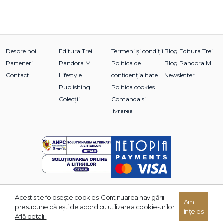
Despre noi
Editura Trei
Termeni și condiții
Blog Editura Trei
Parteneri
Pandora M
Politica de
Blog Pandora M
Contact
Lifestyle
confidențialitate
Newsletter
Publishing
Politica cookies
Colecții
Comanda si
livrarea
Acest site foloseşte cookies. Continuarea navigării
© 2026 Grupul Editorial TREI. Toate drepturile rezervate.
Am
presupune că eşti de acord cu utilizarea cookie-urilor.
înțeles
Dezvoltat de:
Află detalii.