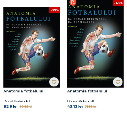
-40%
-30%
Anatomia fotbalului
Anatomia fotbalului
Donald Kirkendall
Donald Kirkendall
62.9 lei
43.13 lei
89.85 lei
71.88 lei