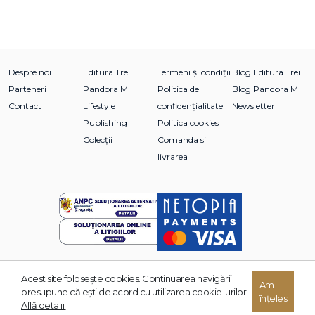
Despre noi
Editura Trei
Termeni și condiții
Blog Editura Trei
Parteneri
Pandora M
Politica de
Blog Pandora M
Contact
Lifestyle
confidențialitate
Newsletter
Publishing
Politica cookies
Colecții
Comanda si
livrarea
Acest site foloseşte cookies. Continuarea navigării
© 2026 Grupul Editorial TREI. Toate drepturile rezervate.
Am
presupune că eşti de acord cu utilizarea cookie-urilor.
înțeles
Dezvoltat de:
Află detalii.