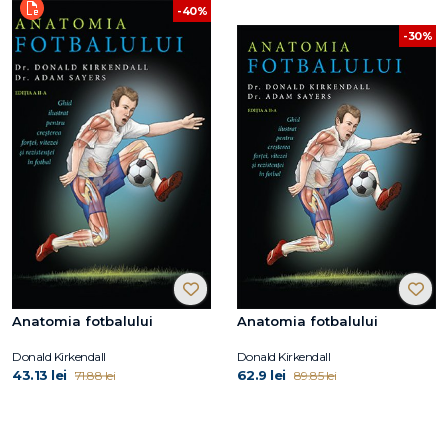
-40%
-30%
Anatomia fotbalului
Anatomia fotbalului
Donald Kirkendall
Donald Kirkendall
43.13 lei
62.9 lei
71.88 lei
89.85 lei