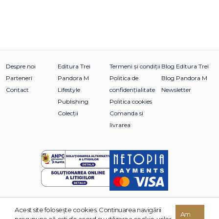
Despre noi
Editura Trei
Termeni și condiții
Blog Editura Trei
Parteneri
Pandora M
Politica de
Blog Pandora M
Contact
Lifestyle
confidențialitate
Newsletter
Publishing
Politica cookies
Colecții
Comanda si
livrarea
Acest site foloseşte cookies. Continuarea navigării
© 2026 Grupul Editorial TREI. Toate drepturile rezervate.
Am
presupune că eşti de acord cu utilizarea cookie-urilor.