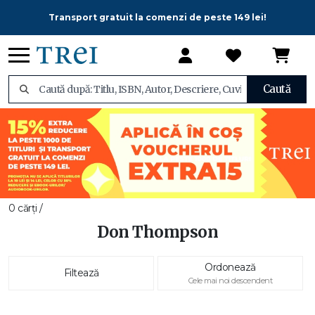
Transport gratuit la comenzi de peste 149 lei!
Caută
0 cărți /
Don Thompson
Ordonează
Filtează
Cele mai noi descendent