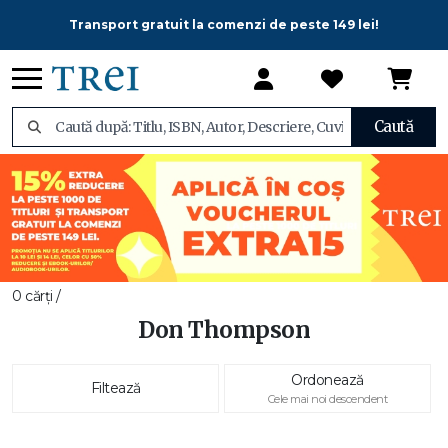
Transport gratuit la comenzi de peste 149 lei!
Caută
0 cărți /
Don Thompson
Ordonează
Filtează
Cele mai noi descendent