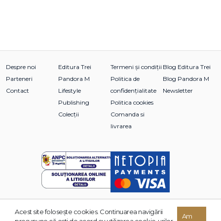
Despre noi
Editura Trei
Termeni și condiții
Blog Editura Trei
Parteneri
Pandora M
Politica de
Blog Pandora M
Contact
Lifestyle
confidențialitate
Newsletter
Publishing
Politica cookies
Colecții
Comanda si
livrarea
Acest site foloseşte cookies. Continuarea navigării
© 2026 Grupul Editorial TREI. Toate drepturile rezervate.
Am
presupune că eşti de acord cu utilizarea cookie-urilor.