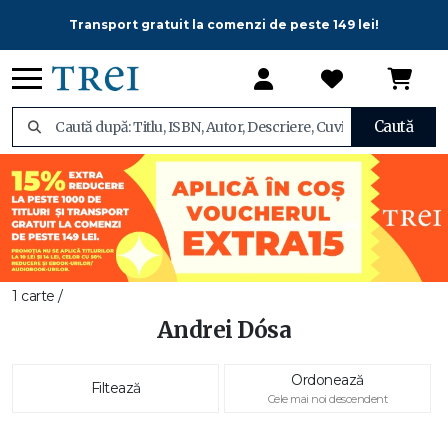
Transport gratuit la comenzi de peste 149 lei!
Caută
1 carte /
Andrei Dósa
Ordonează
Filtează
Cele mai noi descendent