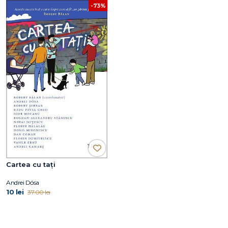
-73%
Cartea cu tați
Andrei Dósa
10 lei
37.00 lei