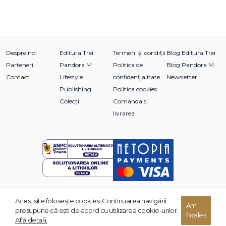
Despre noi
Editura Trei
Termeni și condiții
Blog Editura Trei
Parteneri
Pandora M
Politica de
Blog Pandora M
Contact
Lifestyle
confidențialitate
Newsletter
Publishing
Politica cookies
Colecții
Comanda si
livrarea
Acest site foloseşte cookies. Continuarea navigării
Am
© 2026 Grupul Editorial TREI. Toate drepturile rezervate.
presupune că eşti de acord cu utilizarea cookie-urilor.
înțeles
Dezvoltat de:
Află detalii.