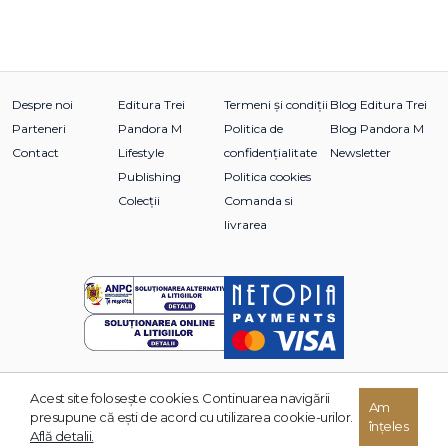
Despre noi
Editura Trei
Termeni și condiții
Blog Editura Trei
Parteneri
Pandora M
Politica de
Blog Pandora M
Contact
Lifestyle
confidențialitate
Newsletter
Publishing
Politica cookies
Colecții
Comanda si
livrarea
Acest site foloseşte cookies. Continuarea navigării
Am
© 2026 Grupul Editorial TREI. Toate drepturile rezervate.
presupune că eşti de acord cu utilizarea cookie-urilor.
înțeles
Dezvoltat de:
Află detalii.