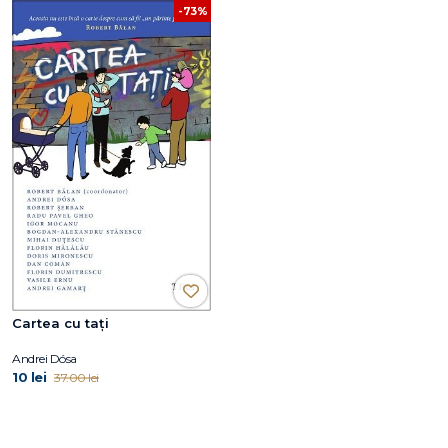
-73%
Cartea cu tați
Andrei Dósa
10 lei
37.00 lei