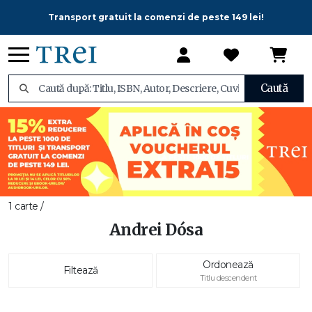
Transport gratuit la comenzi de peste 149 lei!
Caută
1 carte /
Andrei Dósa
Ordonează
Filtează
Titlu descendent