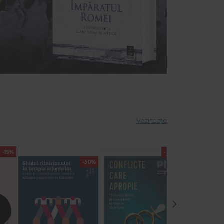
Vezi toate
-15%
-30%
-30%
›