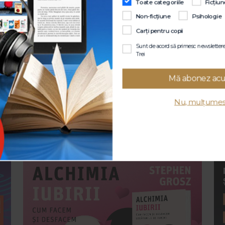
Toate categoriile
Ficțiun
ászló Krasznahorkai
Delia Owens
Mel Robbins
1.3 lei
59.00 lei
48.3 lei
69.00 lei
52.5 lei
75.00 lei
Non-ficțiune
Psihologie
Carți pentru copii
Sunt de acord să primesc newsletterel
Trei
Mă abonez ac
Nu, mulțume
Citește mai mult
Cit