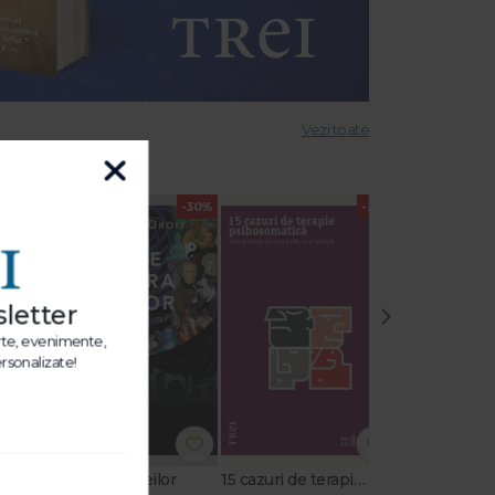
Vezi toate
-30%
-30%
-30%
letter
›
arte, evenimente,
rsonalizate!
Alice în țara ideilor
15 cazuri de terapie psihosomatică