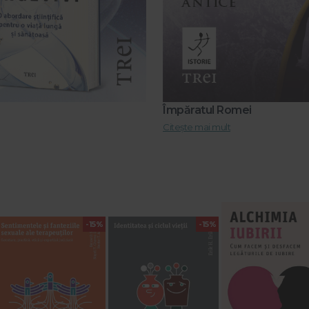
Împăratul Romei
Citește mai mult
-15%
-15%