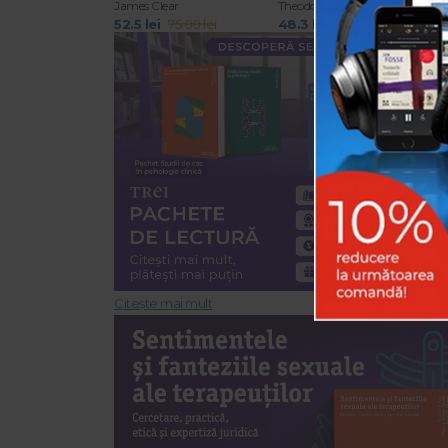
James Clear
Theodor Paleologu
L
52.5 lei
75.00 lei
48.3 lei
69.00 lei
4
Citește mai mult