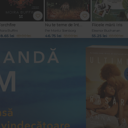
Torchfire
Nu te teme de întuneric
Fiicele mării. Iris
oira Buffini
Per Moritz Stenborg
Eleanor Buchanan
8.65 lei
69.00 lei
46.75 lei
55.00 lei
55.25 lei
65.00 lei