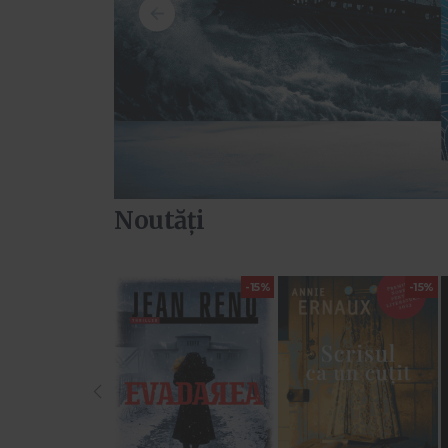
Noutăți
-15%
-15%
‹