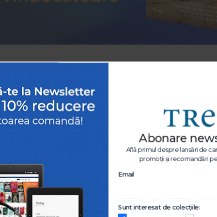
-30%
-30%
Abonare news
Află primul despre lansări de c
promoții și recomandări pe
Email
Sunt interesat de colecțiile:
Satantango
Acolo unde cântă racii
Teoria Let them