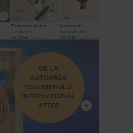
E mai ușor să mori decât să iubești (seria Cvartetul Otoman, vol.3)
Verișoarele
Ultimul răsăr
Ahmet Altan
Aurora Venturini
Anna Todd
63.75 lei
75.00 lei
46.75 lei
55.00 lei
50.15 lei
59.0