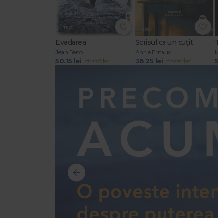
Evadarea
Scrisul ca un cuțit
Jean Reno
Annie Ernaux
M
50.15 lei
59.00 lei
38.25 lei
45.00 lei
5