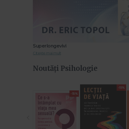
Superlongevivi
Citește mai mult
Noutăți Psihologie
-15%
-15%
‹