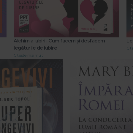
Alchimia iubirii. Cum facem și desfacem
Lec
legăturile de iubire
Cit
Citește mai mult