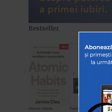
Bestseller
-30%
-30%
‹
Atomic Habits
Patologiile puterii