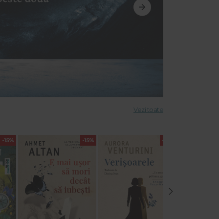
Vezi toate
-15%
-15%
-15%
›