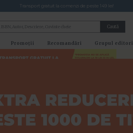
Transport gratuit la comenzi de peste 149 lei!
Caută
Promoții
Recomandări
Grupul editori