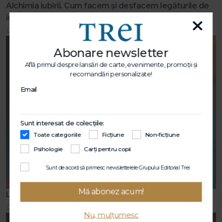
Alchimia iubirii. Cum facem și desfacem legăturile de
iubire
Citește mai mult
Abonare newsletter
Află primul despre lansări de carte, evenimente, promoții și
recomandări personalizate!
Email
Sunt interesat de colecțiile:
Toate categoriile
Ficțiune
Non-ficțiune
Psihologie
Carți pentru copii
Sunt de acord să primesc newsletterele Grupului Editorial Trei
Mă abonez acum!
Lecții de viață
Citește mai mult
Nu, mulțumesc