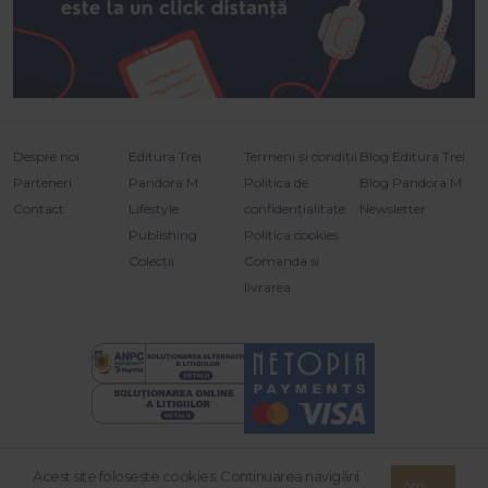
Despre noi
Editura Trei
Termeni și condiții
Blog Editura Trei
Parteneri
Pandora M
Politica de
Blog Pandora M
Contact
Lifestyle
confidențialitate
Newsletter
Publishing
Politica cookies
Colecții
Comanda si
livrarea
Acest site foloseşte cookies. Continuarea navigării
© 2026 Grupul Editorial TREI. Toate drepturile rezervate.
Am