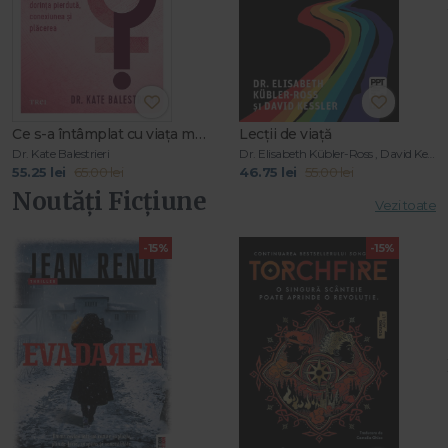
Ce s-a întâmplat cu viața mea sexuală?
Lecții de viață
Dr. Kate Balestrieri
Dr. Elisabeth Kübler-Ross , David Kessler
55.25 lei
65.00 lei
46.75 lei
55.00 lei
Noutăți Ficțiune
Vezi toate
-15%
-15%