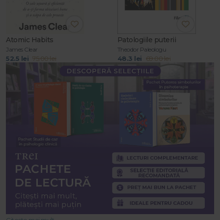
Atomic Habits
Patologiile puterii
James Clear
Theodor Paleologu
52.5 lei
75.00 lei
48.3 lei
69.00 lei