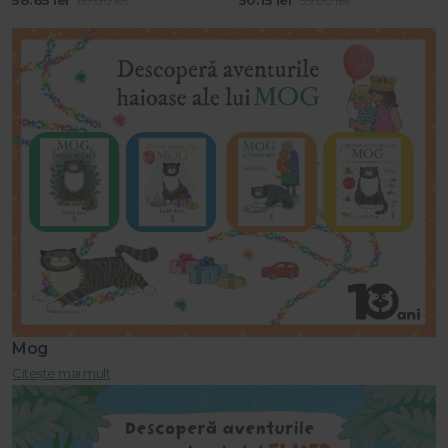
58.65 lei
69.00 lei
50.15 lei
59.00 lei
Mog
Citește mai mult