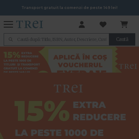
Transport gratuit la comenzi de peste 149 lei!
Caută