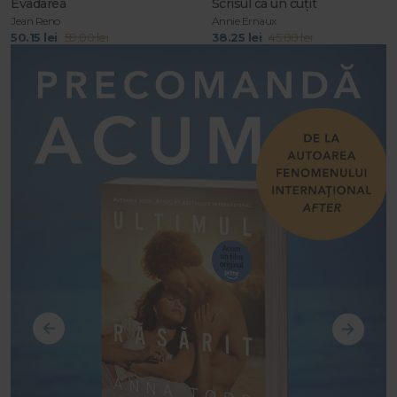
Evadarea
Scrisul ca un cuțit
Jean Reno
Annie Ernaux
50.15 lei
59.00 lei
38.25 lei
45.00 lei