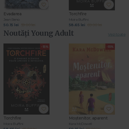
Evadarea
Torchfire
Jean Reno
Moira Buffini
50.15 lei
59.00 lei
58.65 lei
69.00 lei
Noutăți Young Adult
Vezi toate
-15%
-15%
Torchfire
Moștenitor, aparent
Moira Buffini
Kara McDowell