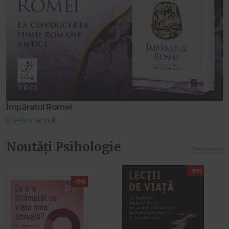
Împăratul Romei
Citește mai mult
Noutăți Psihologie
Vezi toate
-15%
-15%