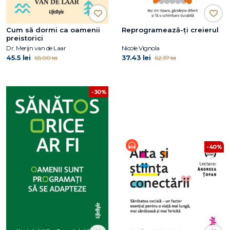
Cum să dormi ca oamenii
Reprogramează-ți creierul
preistorici
Dr. Merijn van de Laar
Nicole Vignola
45.5 lei
37.43 lei
65.00 lei
62.37 lei
-30%
-40%