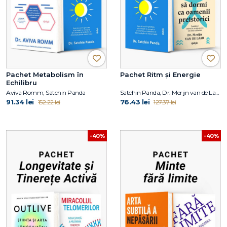
Pachet Metabolism în
Pachet Ritm și Energie
Echilibru
Aviva Romm, Satchin Panda
Satchin Panda, Dr. Merijn van de Laar
91.34 lei
76.43 lei
152.22 lei
127.37 lei
-40%
-40%