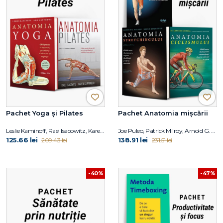
Pachet Yoga și Pilates
Pachet Anatomia mișcării
Leslie Kaminoff, Rael Isacowitz, Karen Clippinger
Joe Puleo, Patrick Milroy, Arnold G. Nelson, Jouko Kokkonen, Shannon Sovndal
125.66 lei
138.91 lei
209.43 lei
231.51 lei
-40%
-47%