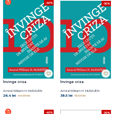
-40%
-30%
Învinge criza
Învinge criza
Amiral William H. McRAVEN
Amiral William H. McRAVEN
26.4 lei
38.5 lei
44.00 lei
55.00 lei
-40%
-30%