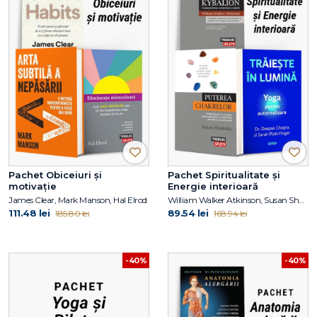
Pachet Obiceiuri și
Pachet Spiritualitate și
motivație
Energie interioară
James Clear, Mark Manson, Hal Elrod
William Walker Atkinson, Susan Shumsky, Dr. Deepak Chopra, Sarah PlattFinger
111.48 lei
89.54 lei
185.80 lei
168.94 lei
-40%
-40%