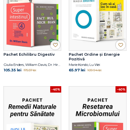
Pachet Echilibru Digestiv
Pachet Ordine și Energie
Pozitivă
Giulia Enders, William Davis, Dr. Hiromi Shinya
Marie Kondo, Lu Wei
105.35 lei
65.97 lei
175.57 lei
109.94 lei
-40%
-40%