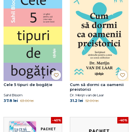
Cele 5 tipuri de bogăție
Cum să dormi ca oamenii
preistorici
Sahil Bloom
Dr. Merijn van de Laar
37.8 lei
31.2 lei
63.00 lei
52.00 lei
-40%
-40%