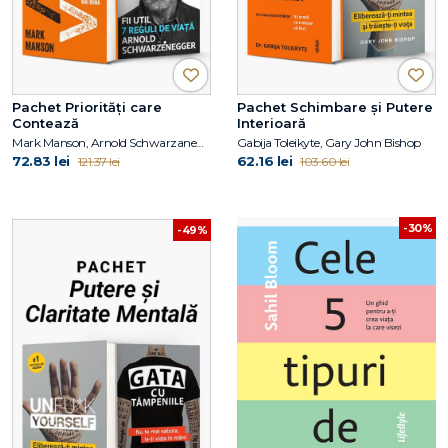
Pachet Priorități care
Pachet Schimbare și Putere
Contează
Interioară
Mark Manson, Arnold Schwarzanegger
Gabija Toleikyte, Gary John Bishop
72.83 lei
62.16 lei
121.37 lei
103.60 lei
-30%
-49%