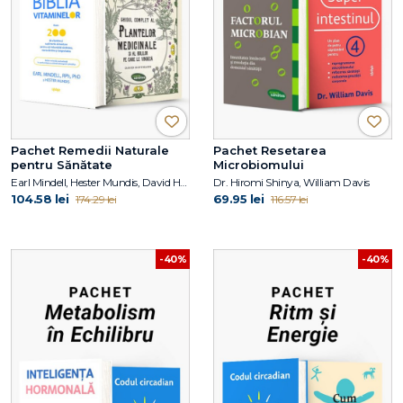
Pachet Remedii Naturale
Pachet Resetarea
pentru Sănătate
Microbiomului
Earl Mindell, Hester Mundis, David Hoffmann
Dr. Hiromi Shinya, William Davis
104.58 lei
69.95 lei
174.29 lei
116.57 lei
-40%
-40%