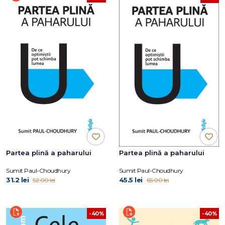
Partea plină a paharului
Partea plină a paharului
Sumit Paul-Choudhury
Sumit Paul-Choudhury
31.2 lei
45.5 lei
52.00 lei
65.00 lei
-40%
-40%