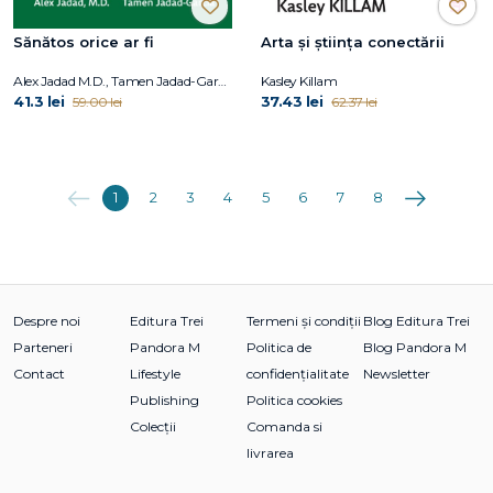
Sănătos orice ar fi
Arta și știința conectării
Alex Jadad M.D., Tamen Jadad-Garcia
Kasley Killam
41.3 lei
37.43 lei
59.00 lei
62.37 lei
Anterioara
Următoarea
1
2
3
4
5
6
7
8
Despre noi
Editura Trei
Termeni și condiții
Blog Editura Trei
Parteneri
Pandora M
Politica de
Blog Pandora M
Contact
Lifestyle
confidențialitate
Newsletter
Publishing
Politica cookies
Colecții
Comanda si
livrarea