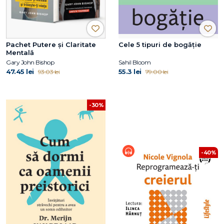
Pachet Putere și Claritate
Cele 5 tipuri de bogăție
Mentală
Gary John Bishop
Sahil Bloom
47.45 lei
55.3 lei
93.03 lei
79.00 lei
-30%
-40%