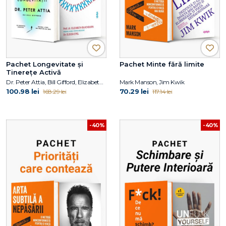
Pachet Longevitate și
Pachet Minte fără limite
Tinerețe Activă
Dr. Peter Attia, Bill Gifford, Elizabeth Blackburn, Elissa Epel
Mark Manson, Jim Kwik
100.98 lei
70.29 lei
168.29 lei
117.14 lei
-40%
-40%