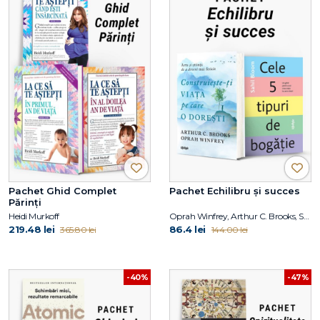
Pachet Ghid Complet
Pachet Echilibru și succes
Părinți
Heidi Murkoff
Oprah Winfrey, Arthur C. Brooks, Sahil Bloom
219.48 lei
86.4 lei
365.80 lei
144.00 lei
-40%
-47%