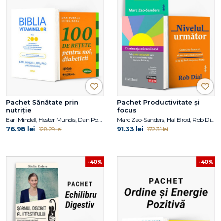
Pachet Sănătate prin
Pachet Productivitate și
nutriție
focus
Earl Mindell, Hester Mundis, Dan Popa, Luiza Popa
Marc Zao-Sanders, Hal Elrod, Rob Dial
76.98 lei
91.33 lei
128.29 lei
172.31 lei
-40%
-40%