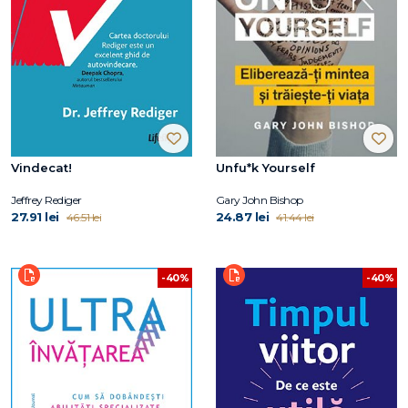
Vindecat!
Unfu*k Yourself
Jeffrey Rediger
Gary John Bishop
27.91 lei
24.87 lei
46.51 lei
41.44 lei
-40%
-40%