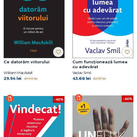
Ce datorăm viitorului
Cum funcționează lumea
cu adevărat
William MacAskill
Vaclav Smil
29.94 lei
43.66 lei
49.90 lei
62.37 lei
-40%
-40%