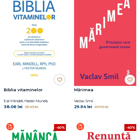
Biblia vitaminelor
Mărimea
Earl Mindell, Hester Mundis
Vaclav Smil
38.06 lei
29.94 lei
63.43 lei
49.90 lei
-40%
-40%