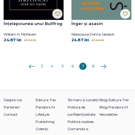
Înțelepciunea unui Bullfrog
Înger și asasin
William H. McRaven
Nakazawa Donna Jackson
24.87 lei
24.87 lei
41.44 lei
41.44 lei
Anterioara
Următoarea
3
4
5
6
7
8
Despre noi
Editura Trei
Termeni și condiții
Blog Editura Trei
Parteneri
Pandora M
Politica de
Blog Pandora M
Contact
Lifestyle
confidențialitate
Newsletter
Publishing
Politica cookies
Colecții
Comanda si