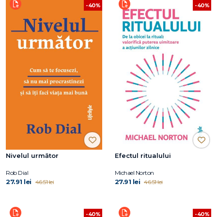
-40%
-40%
Nivelul următor
Efectul ritualului
Rob Dial
Michael Norton
27.91 lei
27.91 lei
46.51 lei
46.51 lei
-40%
-40%