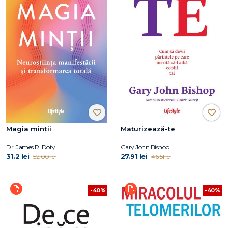
Magia minții
Maturizează-te
Dr. James R. Doty
Gary John Bishop
31.2 lei
27.91 lei
52.00 lei
46.51 lei
-40%
-40%