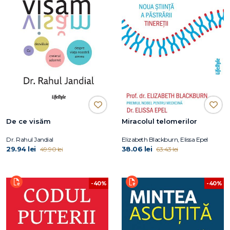
De ce visăm
Miracolul telomerilor
Dr. Rahul Jandial
Elizabeth Blackburn, Elissa Epel
29.94 lei
38.06 lei
49.90 lei
63.43 lei
-40%
-40%