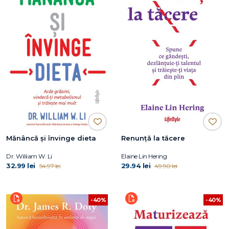
Mănâncă și învinge dieta
Renunță la tăcere
Dr. William W. Li
Elaine Lin Hering
32.99 lei
29.94 lei
54.97 lei
49.90 lei
-40%
-40%