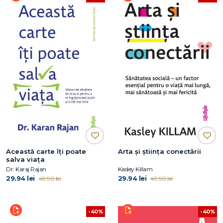
Această carte îți poate
Arta și știința conectării
salva viața
Dr. Karaj Rajan
Kasley Killam
29.94 lei
29.94 lei
49.90 lei
49.90 lei
-40%
-40%