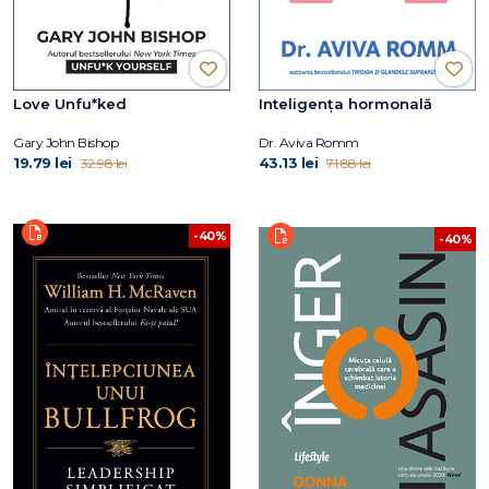
Love Unfu*ked
Inteligența hormonală
Gary John Bishop
Dr. Aviva Romm
19.79 lei
43.13 lei
32.98 lei
71.88 lei
-40%
-40%