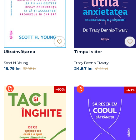
Ultraînvățarea
Timpul viitor
Scott H. Young
Tracy Dennis-Tiwary
19.79 lei
24.87 lei
32.98 lei
41.44 lei
-40%
-40%