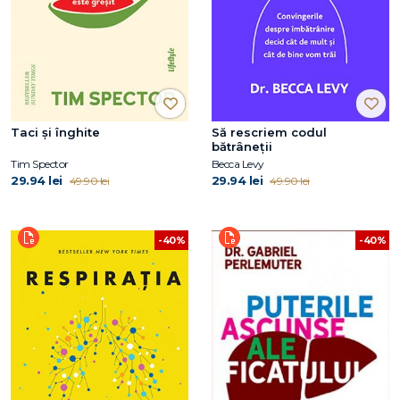
Taci și înghite
Să rescriem codul
bătrâneții
Tim Spector
Becca Levy
29.94 lei
29.94 lei
49.90 lei
49.90 lei
-40%
-40%