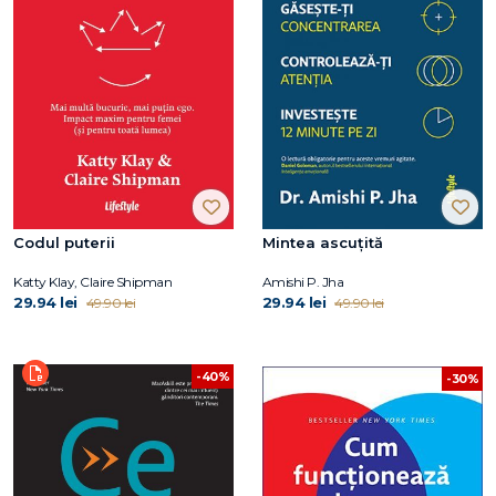
Codul puterii
Mintea ascuțită
Katty Klay, Claire Shipman
Amishi P. Jha
29.94 lei
29.94 lei
49.90 lei
49.90 lei
-40%
-30%