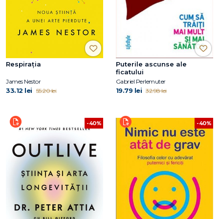
Respirația
Puterile ascunse ale
ficatului
James Nestor
Gabriel Perlemuter
33.12 lei
19.79 lei
55.20 lei
32.98 lei
-40%
-40%