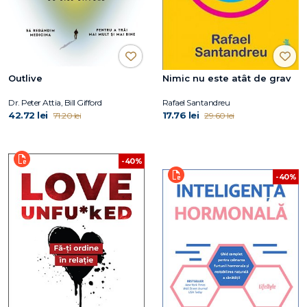
Outlive
Nimic nu este atât de grav
Dr. Peter Attia, Bill Gifford
Rafael Santandreu
42.72 lei
17.76 lei
71.20 lei
29.60 lei
-40%
-40%