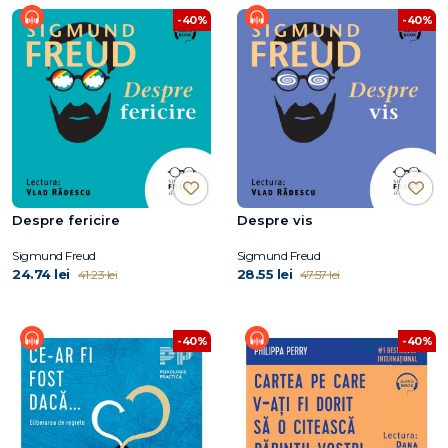
-40%
-40%
Despre fericire
Despre vis
Sigmund Freud
Sigmund Freud
24.74 lei
28.55 lei
41.23 lei
47.57 lei
-40%
-40%