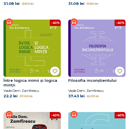
31.08 lei
31.08 lei
51.80 lei
51.80 lei
-40%
-40%
Între logica inimii şi logica
Filosofia inconștientului
minţii
Vasile Dem. Zamfirescu
Vasile Dem. Zamfirescu
22.2 lei
37.43 lei
37.00 lei
62.37 lei
-40%
-40%