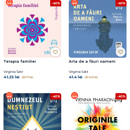
-40%
-40%
Terapia familiei
Arta de a făuri oameni
Virginia Satir
Virginia Satir
41.23 lei
41.4 lei
68.71 lei
69.00 lei
-40%
-40%