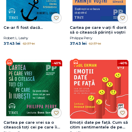
Ce-ar fi fost dacă...
Cartea pe care v‑ați fi dorit
să o citească părinții voștri
Robert L. Leahy
Philippa Perry
37.43 lei
37.43 lei
62.37 lei
62.37 lei
-40%
-40%
Cartea pe care vrei sa o
Emoţii date pe faţă. Cum să
citească toți cei pe care îi
citim sentimentele de pe
iubești
chipul uman