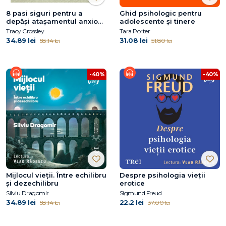
8 pasi siguri pentru a
Ghid psihologic pentru
depăși atașamentul anxios
adolescente și tinere
și evitant
Tracy Crossley
Tara Porter
34.89 lei
31.08 lei
58.14 lei
51.80 lei
-40%
-40%
Mijlocul vieții. Între echilibru
Despre psihologia vieții
și dezechilibru
erotice
Silviu Dragomir
Sigmund Freud
34.89 lei
22.2 lei
58.14 lei
37.00 lei