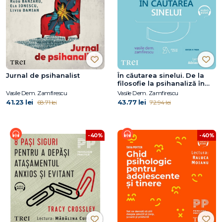
Jurnal de psihanalist
În căutarea sinelui. De la
filosofie la psihanaliză în
comunism
Vasile Dem. Zamfirescu
Vasile Dem. Zamfirescu
41.23 lei
43.77 lei
68.71 lei
72.94 lei
-40%
-40%