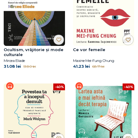
Ocultism, vrăjitorie și mode
Ce vor femeile
culturale
Mircea Eliade
Maxine Mei-Fung Chung
31.08 lei
41.23 lei
51.80 lei
68.71 lei
-40%
-40%