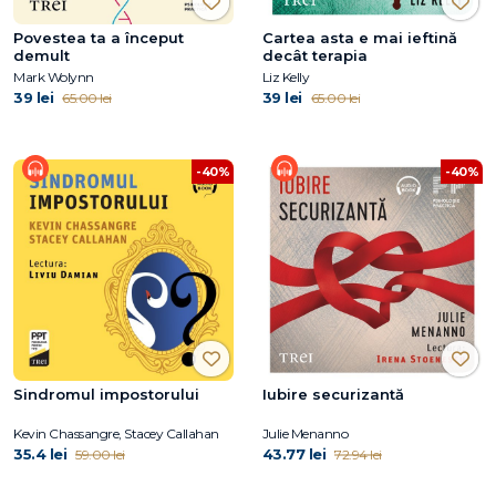
Povestea ta a început
Cartea asta e mai ieftină
demult
decât terapia
Mark Wolynn
Liz Kelly
39 lei
39 lei
65.00 lei
65.00 lei
-40%
-40%
Sindromul impostorului
Iubire securizantă
Kevin Chassangre, Stacey Callahan
Julie Menanno
35.4 lei
43.77 lei
59.00 lei
72.94 lei