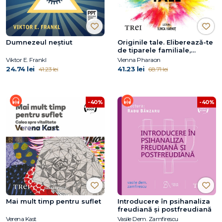
Dumnezeul neștiut
Originile tale. Eliberează-te
de tiparele familiale,
trăiește-ți viața și dă-ți voie
Viktor E. Frankl
Vienna Pharaon
să iubești
24.74 lei
41.23 lei
41.23 lei
68.71 lei
-40%
-40%
Mai mult timp pentru suflet
Introducere în psihanaliza
freudiană şi postfreudiană
Verena Kast
Vasile Dem. Zamfirescu