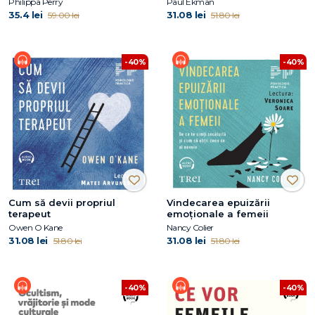
Philippa Perry
Paul Ekman
35.4 lei
31.08 lei
59.00 lei
51.80 lei
-40%
-40%
Cum să devii propriul
Vindecarea epuizării
terapeut
emoționale a femeii
Owen O Kane
Nancy Colier
31.08 lei
31.08 lei
51.80 lei
51.80 lei
-40%
-40%