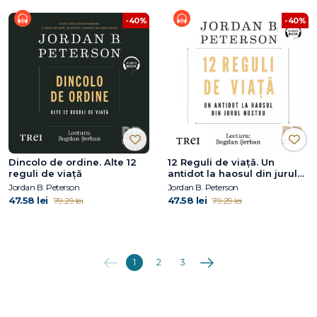
-40%
-40%
Dincolo de ordine. Alte 12
12 Reguli de viață. Un
reguli de viață
antidot la haosul din jurul
nostru
Jordan B. Peterson
Jordan B. Peterson
47.58 lei
47.58 lei
79.29 lei
79.29 lei
Anterioara
Următoarea
1
2
3