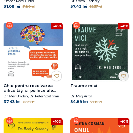
Emma Reed Turrell
Dr. Shefali Tsabary
31.08 lei
37.43 lei
51.80 lei
62.37 lei
-40%
-40%
Ghid pentru rezolvarea
Traume mici
dificultăților psihice ale
copiilor și adolescenților
Dr. Pier Bryden, Dr. Peter Szatmari
Dr. Meg Arroll
37.43 lei
34.89 lei
62.37 lei
58.14 lei
-40%
-40%