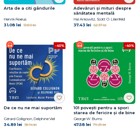
Arta de a citi gândurile
Adevăruri și mituri despre
sănătatea mentală
Henrik Fexeus
Hal Arkowitz, Scott O. Lilienfeld
31.08 lei
37.43 lei
51.80 lei
62.37 lei
-40%
-40%
De ce nu ne mai suportăm
101 povești pentru a spori
starea de fericire și de bine
Gérard Collignon, Delphine Viel
George W. Burns
34.89 lei
47.58 lei
58.14 lei
79.29 lei