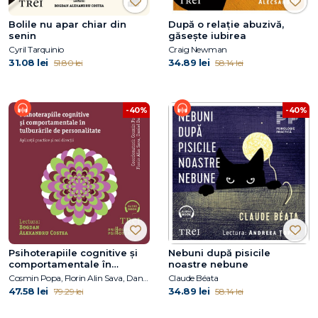
Bolile nu apar chiar din
După o relație abuzivă,
senin
găsește iubirea
Cyril Tarquinio
Craig Newman
31.08 lei
34.89 lei
51.80 lei
58.14 lei
-40%
-40%
Psihoterapiile cognitive și
Nebuni după pisicile
comportamentale în
noastre nebune
tulburările de personalitate.
Cosmin Popa, Florin Alin Sava, Daniel David
Claude Béata
Aplicații practice și noi
47.58 lei
34.89 lei
79.29 lei
58.14 lei
direcții