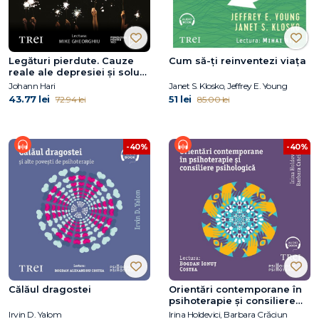
Legături pierdute. Cauze
Cum să-ți reinventezi viața
reale ale depresiei și soluții
surprinzătoare
Johann Hari
Janet S. Klosko, Jeffrey E. Young
43.77 lei
51 lei
72.94 lei
85.00 lei
-40%
-40%
Călăul dragostei
Orientări contemporane în
psihoterapie și consiliere
psihologică
Irvin D. Yalom
Irina Holdevici, Barbara Crăciun