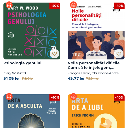
-40%
-40%
Psihologia genului
Noile personalități dificile.
Cum să le înțelegem,
acceptăm și gestionăm
Gary W. Wood
François Lelord, Christophe Andre
31.08 lei
43.77 lei
51.80 lei
72.94 lei
-40%
-40%