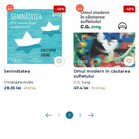
-40%
-40%
Seninătatea
Omul modern în căutarea
sufletului
Christophe Andre
C.G. Jung
28.55 lei
47.4 lei
47.57 lei
79.00 lei
Anterioara
Următoarea
1
2
3