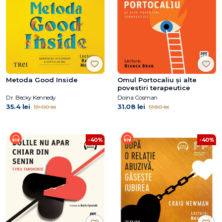
Metoda Good Inside
Omul Portocaliu și alte
povestiri terapeutice
Dr. Becky Kennedy
Doina Cosman
35.4 lei
31.08 lei
59.00 lei
51.80 lei
-40%
-40%