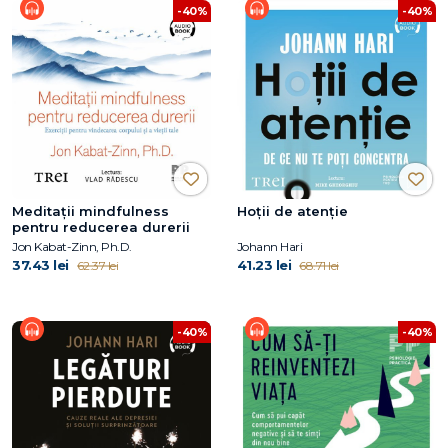
-40%
-40%
Meditații mindfulness
Hoții de atenție
pentru reducerea durerii
Jon Kabat-Zinn, Ph.D.
Johann Hari
37.43 lei
41.23 lei
62.37 lei
68.71 lei
-40%
-40%