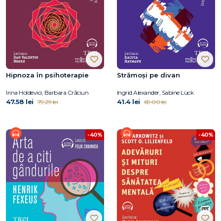
Hipnoza în psihoterapie
Strămoși pe divan
Irina Holdevici, Barbara Crăciun
Ingrid Alexander, Sabine Lück
47.58 lei
41.4 lei
79.29 lei
69.00 lei
-40%
-40%