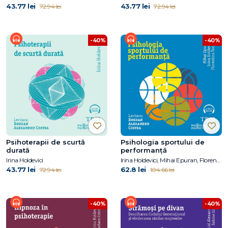
43.77 lei
43.77 lei
72.94 lei
72.94 lei
-40%
-40%
Psihoterapii de scurtă
Psihologia sportului de
durată
performanță
Irina Holdevici
Irina Holdevici, Mihai Epuran, Florentina Tonița
43.77 lei
62.8 lei
72.94 lei
104.66 lei
-40%
-40%