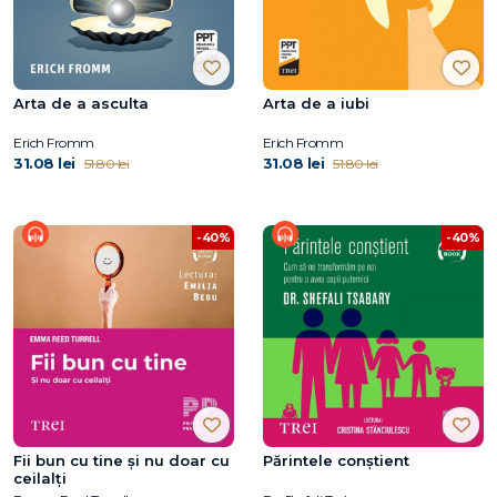
Arta de a asculta
Arta de a iubi
Erich Fromm
Erich Fromm
31.08 lei
31.08 lei
51.80 lei
51.80 lei
-40%
-40%
Fii bun cu tine și nu doar cu
Părintele conştient
ceilalți