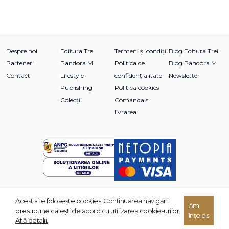
Despre noi
Editura Trei
Termeni și condiții
Blog Editura Trei
Parteneri
Pandora M
Politica de
Blog Pandora M
Contact
Lifestyle
confidențialitate
Newsletter
Publishing
Politica cookies
Colecții
Comanda si
livrarea
Acest site foloseşte cookies. Continuarea navigării
Am
© 2026 Grupul Editorial TREI. Toate drepturile rezervate.
presupune că eşti de acord cu utilizarea cookie-urilor.
înțeles
Dezvoltat de:
Află detalii.