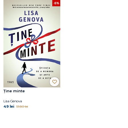
-5%
Ține minte
Lisa Genova
49 lei
51.80 lei