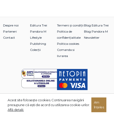
Despre noi
Editura Trei
Termeni și condiții
Blog Editura Trei
Parteneri
Pandora M
Politica de
Blog Pandora M
Contact
Lifestyle
confidențialitate
Newsletter
Publishing
Politica cookies
Colecții
Comanda si
livrarea
Acest site foloseşte cookies. Continuarea navigării
Am
© 2026 Grupul Editorial TREI. Toate drepturile rezervate.
presupune că eşti de acord cu utilizarea cookie-urilor.
înțeles
Dezvoltat de:
Află detalii.