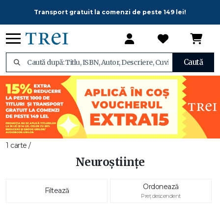
Transport gratuit la comenzi de peste 149 lei!
Caută
1 carte /
Neuroștiințe
Ordonează
Filtează
Preț descendent