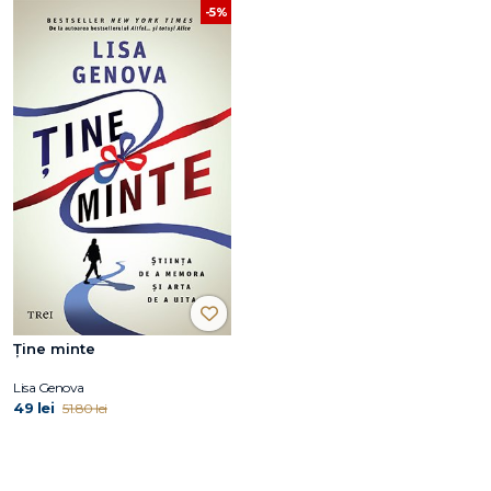
-5%
Ține minte
Lisa Genova
49 lei
51.80 lei