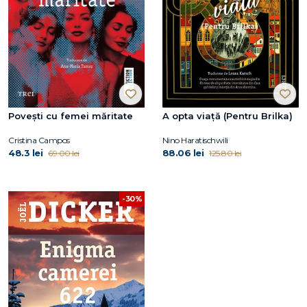
Povești cu femei măritate
A opta viață (Pentru Brilka)
Cristina Campos
Nino Haratischwili
48.3 lei
88.06 lei
69.00 lei
125.80 lei
-30%