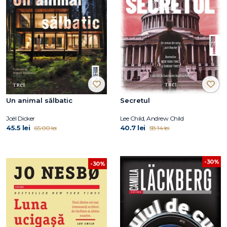
Un animal sălbatic
Secretul
Joël Dicker
Lee Child, Andrew Child
45.5 lei
40.7 lei
65.00 lei
58.14 lei
-30%
-30%