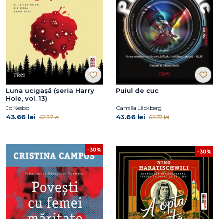
Luna ucigașă (seria Harry
Puiul de cuc
Hole, vol. 13)
Jo Nesbo
Camilla Läckberg
43.66 lei
43.66 lei
62.37 lei
62.37 lei
-30%
-30%