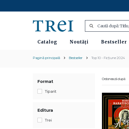
Catalog
Noutăți
Bestseller
Pagină principală
Bestseller
Top 10 - Ficțiune 2024
Ordonează după:
Format
Tiparit
Editura
Trei