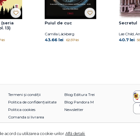
 (seria
Puiul de cuc
Secretul
l. 13)
Camilla Läckberg
Lee Child, A
43.66 lei
40.7 lei
 lei
62.37 lei
58
Termeni și condiții
Blog Editura Trei
Politica de confidențialitate
Blog Pandora M
Politica cookies
Newsletter
Comanda si livrarea
e acord cu utilizarea cookie-urilor.
Află detalii.