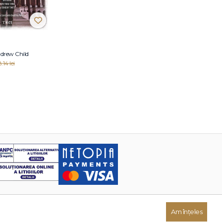
ndrew Child
.14 lei
Am înțeles
Dezvoltat de: