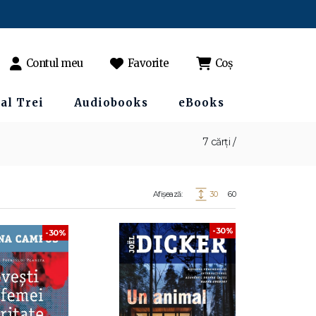
Contul meu
Favorite
Coș
al Trei
Audiobooks
eBooks
7 cărți /
Afișează:
30
60
-30%
-30%