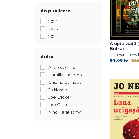
An publicare
2024
2023
2021
A opta viață 
Brilka)
Nino Haratischwil
Autor
88.06 lei
125.8
Andrew Child
Camilla Läckberg
Cristina Campos
Jo Nesbo
Joël Dicker
Lee Child
Nino Haratischwili