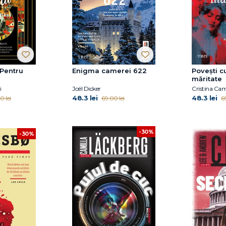
(Pentru
Enigma camerei 622
Povești c
măritate
i
Joël Dicker
Cristina Ca
48.3 lei
48.3 lei
0 lei
69.00 lei
6
-30%
-30%