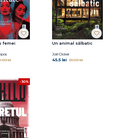
u femei
Un animal sălbatic
mpos
Joël Dicker
45.5 lei
9.00 lei
65.00 lei
-30%