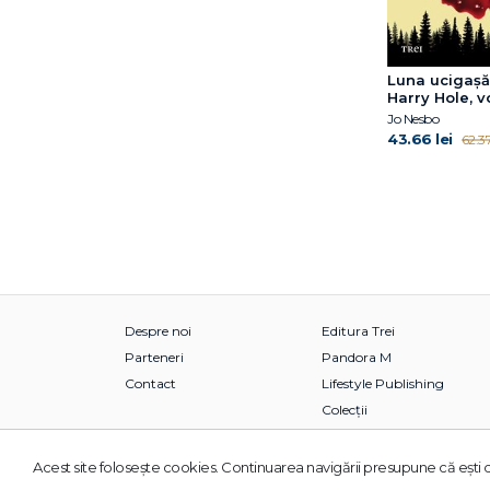
Luna ucigașă
Harry Hole, vo
Jo Nesbo
43.66 lei
62.37
Despre noi
Editura Trei
Parteneri
Pandora M
Contact
Lifestyle Publishing
Colecții
Acest site foloseşte cookies. Continuarea navigării presupune că eşti d
© 2026 Grupul Editorial TREI. Toate drepturile rezervate.