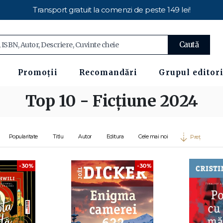
Transport gratuit la comenzi de peste 149 lei!
Caută
Promoții
Recomandări
Grupul editori
Top 10 - Ficțiune 2024
Popularitate
Titlu
Autor
Editura
Cele mai noi
Preț
-30%
-30%