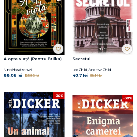
A opta viață (Pentru Brilka)
Secretul
Nino Haratischwili
Lee Child, Andrew Child
88.06 lei
40.7 lei
125.80 lei
58.14 lei
-30%
-30%