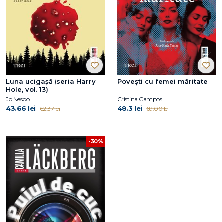
Luna ucigașă (seria Harry
Povești cu femei măritate
Hole, vol. 13)
Jo Nesbo
Cristina Campos
43.66 lei
48.3 lei
62.37 lei
69.00 lei
-30%