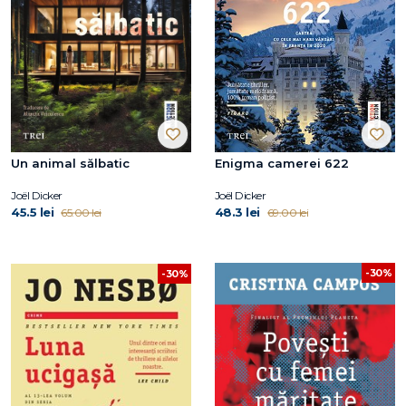
Un animal sălbatic
Enigma camerei 622
Joël Dicker
Joël Dicker
45.5 lei
48.3 lei
65.00 lei
69.00 lei
-30%
-30%