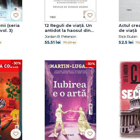
nii (seria
12 Reguli de viață. Un
Actul cre
vol. 3)
antidot la haosul din
de viață
jurul nostru
Jordan B. Peterson
Rick Rubin
55.51 lei
52.5 lei
i
79.29 lei
75
-30%
-30%