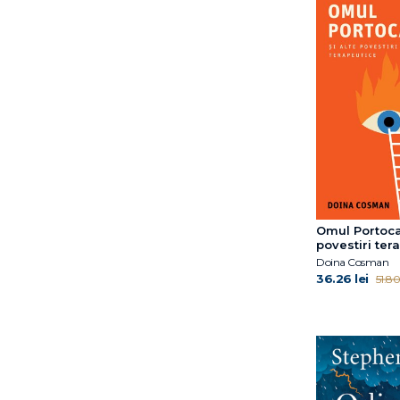
Franz Kafka
Gary John Bishop
George Saunders
George W. Burns
Gheorghi Gospodinov
Gillian Anderson
Ginny Elkin
Gregory Maguire
Guillaume Musso
Gérard Collignon
Heidi Murkoff
Omul Portocal
povestiri ter
Helen Garner
Doina Cosman
Henrik Fexeus
36.26 lei
51.80 
Hester Mundis
Hiromi Shinya
Ian McLeod
Ioana Maria Stăncescu
Irvin D. Yalom
Iulian Tănase