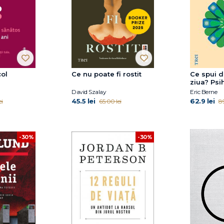
ol
Ce nu poate fi rostit
Ce spui 
ziua? Psi
destinul
David Szalay
Eric Berne
45.5 lei
62.9 lei
ei
65.00 lei
89
-30%
-30%