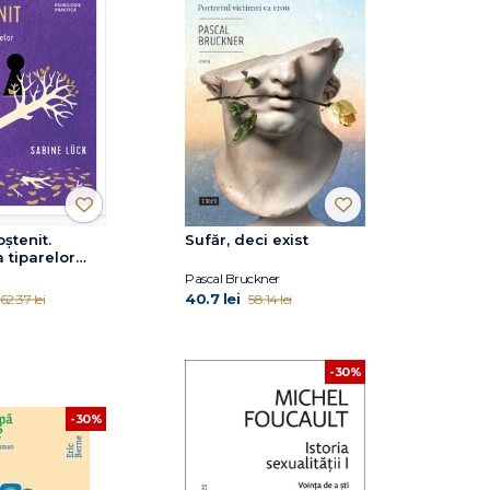
ștenit.
Sufăr, deci exist
 tiparelor
toare din
Pascal Bruckner
 eliberarea
40.7 lei
62.37 lei
58.14 lei
ului propriu
-30%
-30%