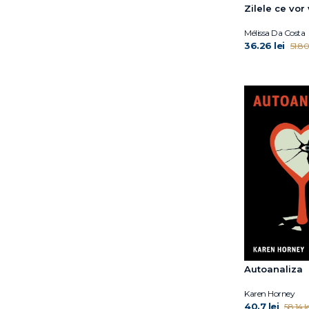
Zilele ce vor
Chris Whitaker
Christie Watson
Mélissa Da Costa
36.26 lei
51.80 
Christophe Andre
Claire A.B. Freeland
Claire Keegan
Clara Kumagai
Cristina Campos
Cyril Tarquinio
Dale E. Bredesen
Dan P. McAdams
Dan Popa
David A. Sinclair PhD
David Fideler
David Hoffmann
David Lagercrantz
David Szalay
Autoanaliza
Delia Owens
Karen Horney
Delphine Viel
40.7 lei
58.14 le