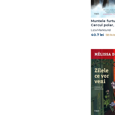
Anne J. Adelman
Arnold
Schwarzanegger
Muntele furtu
Arthur C. Brooks
Cercul polar, 
Aviva Romm
Liza Marklund
Barbara Kingsolver
40.7 lei
58.14 le
Bernard Minier
Bill Gifford
Bogdan-Alexandru
Stănescu
Bora Chung
Bret A. Moore
Brit Bennett
Burhan Sönmez
C.G. Jung
Camilla Läckberg
Cara Hunter
Carsten Jensen
Catherine Ryan Hyde