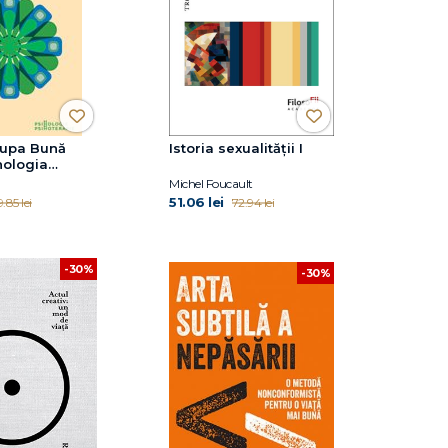
dupa Bună
Istoria sexualității I
hologia
ui uman
Michel Foucault
51.06 lei
.85 lei
72.94 lei
-30%
-30%