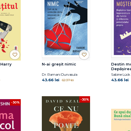
 Harry
N-ai greșit nimic
Destin mo
Depășirea
împovără
Dr. Ramani Durvasula
Sabine Lück
familie și
43.66 lei
43.66 lei
i
62.37 lei
potențial
-30%
-30%