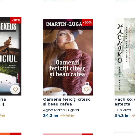
-30%
-30%
eria
Oamenii fericiţi citesc
Hachiko: 
1)
şi beau cafea
aştepta
Agnès Martin-Lugand
Lluís Prats
34.3 lei
34.3 lei
 lei
49.00 lei
49