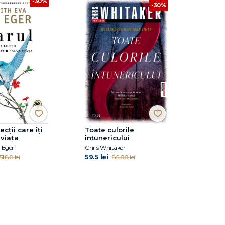
-30%
-30%
ecții care îți
Toate culorile
 viața
întunericului
 Eger
Chris Whitaker
59.5 lei
51.80 lei
85.00 lei