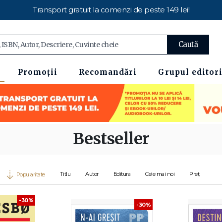
Transport gratuit la comenzi de peste 149 lei!
Caută
Promoții
Recomandări
Grupul editori
Bestseller
Titlu
Autor
Editura
Cele mai noi
Preț
Popularitate
-30%
-30%