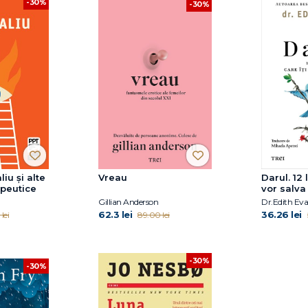
-30%
-30%
iu și alte
Vreau
Darul. 12 l
apeutice
vor salva
Gillian Anderson
Dr.Edith Eva
62.3 lei
36.26 lei
lei
89.00 lei
-30%
-30%