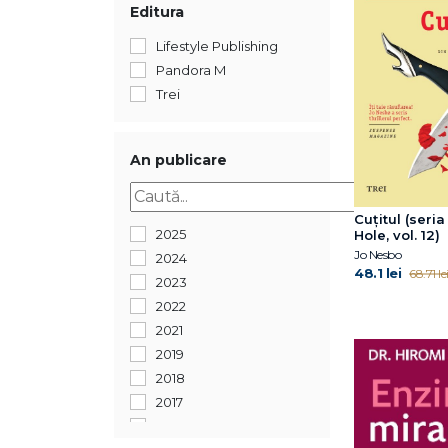
Editura
Lifestyle Publishing
Pandora M
Trei
An publicare
Cuțitul (seria
2025
Hole, vol. 12)
Jo Nesbo
2024
48.1 lei
68.71 le
2023
2022
2021
2019
2018
2017
2016