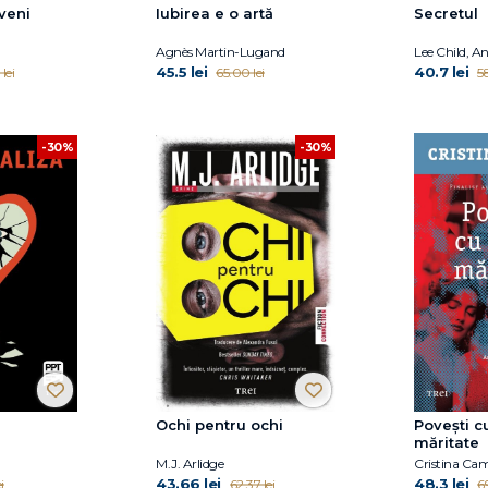
 veni
Iubirea e o artă
Secretul
Agnès Martin-Lugand
Lee Child, A
45.5 lei
40.7 lei
lei
65.00 lei
58
-30%
-30%
Ochi pentru ochi
Povești c
măritate
M.J. Arlidge
Cristina Ca
43.66 lei
48.3 lei
i
62.37 lei
6