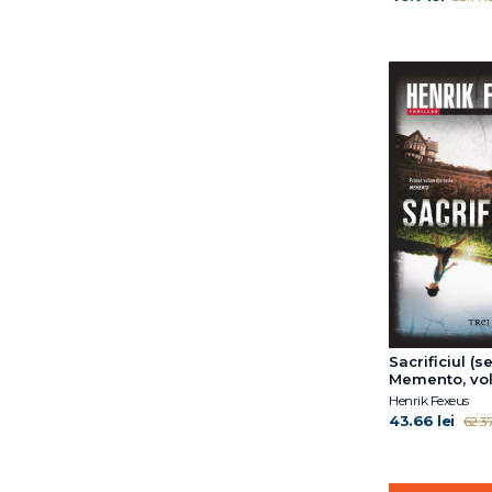
Doina Cosman
Dr. James R. Doty
Dr. Karaj Rajan
Dr. Rahul Jandial
Dr. Ramani Durvasula
Dr. Shefali Tsabary
Dr. Simona Tivadar
Dr.Edith Eva Eger
E L James
Earl Mindell
Elena Ferrante
Emma Karinsdotter
Emma Reed Turrell
Eric Berne
Sacrificiul (s
Erich Fromm
Memento, vol.
Henrik Fexeus
Erich Fromm
43.66 lei
62.37
Erin Watt
Eugene T. Gendlin
Fernando Aramburu