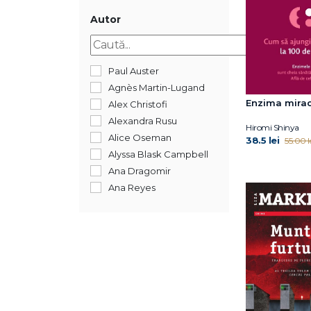
2014
2013
Autor
2012
2011
2009
Paul Auster
2008
Agnès Martin-Lugand
2006
Enzima mirac
Alex Christofi
Alexandra Rusu
Hiromi Shinya
Alice Oseman
38.5 lei
55.00 l
Alyssa Blask Campbell
Ana Dragomir
Ana Reyes
Ancuța Coman-
Boldișteanu
Andreea Ionescu
Andrew Child
André Aciman
Aniela Jaffé
Anna Todd