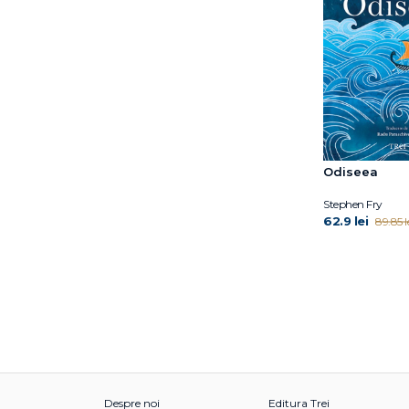
J.K. Rowling
Jacqueline B. Toner
James Buckley Jr.
James Clear
James Nestor
James S. Gordon
Jane Harper
Odiseea
Janet McDonnell
Janet S. Klosko
Stephen Fry
Jean Benjamin Stora
62.9 lei
89.85 l
Jean Ménéchal
Jean‑Baptiste Andrea
Jeffrey E. Young
Jen Beagin
Jenny Han
Jessica Au
Jo Nesbø
Jo Nesbo
Despre noi
Editura Trei