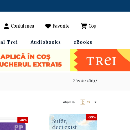
Contul meu
Favorite
Coș
al Trei
Audiobooks
eBooks
245 de cărți /
Afișează:
30
60
-30%
-30%