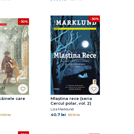
-30%
-30%
câinele care
Mlaștina rece (seria
Cercul polar, vol. 2)
Liza Marklund
40.7 lei
.00 lei
58.14 lei