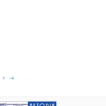
Următoarea
8