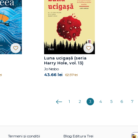
Luna ucigașă (seria
Harry Hole, vol. 13)
Jo Nesbo
43.66 lei
ei
62.37 lei
Anterioara
1
2
3
4
5
6
7
Termeni și condiții
Blog Editura Trei