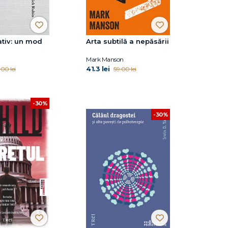
ativ: un mod
Arta subtilă a nepăsării
Mark Manson
41.3 lei
.00 lei
59.00 lei
-30%
-30%