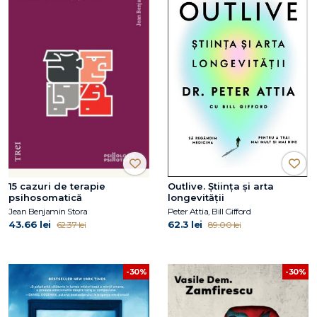
15 cazuri de terapie
Outlive. Știința și arta
psihosomatică
longevității
Jean Benjamin Stora
Peter Attia, Bill Gifford
43.66 lei
62.3 lei
62.37 lei
89.00 lei
-30%
-30%