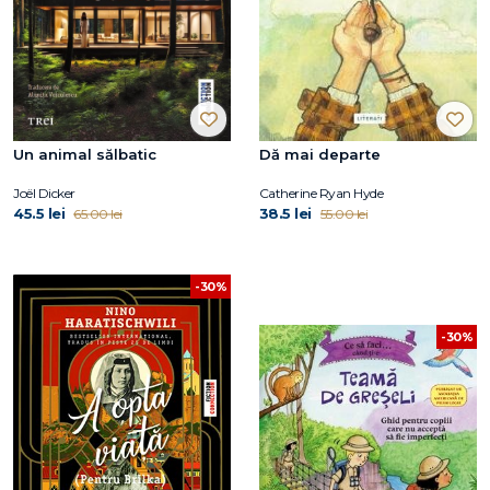
Un animal sălbatic
Dă mai departe
Joël Dicker
Catherine Ryan Hyde
45.5 lei
38.5 lei
65.00 lei
55.00 lei
-30%
-30%