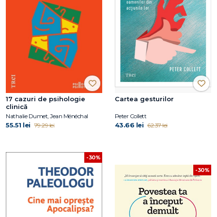
17 cazuri de psihologie
Cartea gesturilor
clinică
Nathalie Dumet, Jean Ménéchal
Peter Collett
55.51 lei
43.66 lei
79.29 lei
62.37 lei
-30%
-30%