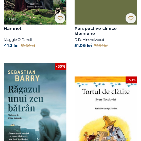
Hamnet
Perspective clinice
kleiniene
Maggie O’Farrell
R.D. Hinshelwood
41.3 lei
51.06 lei
59.00 lei
72.94 lei
-30%
-30%