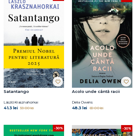
Satantango
Acolo unde cântă racii
László Krasznahorkai
Delia Owens
41.3 lei
48.3 lei
59.00 lei
69.00 lei
-30%
-30%