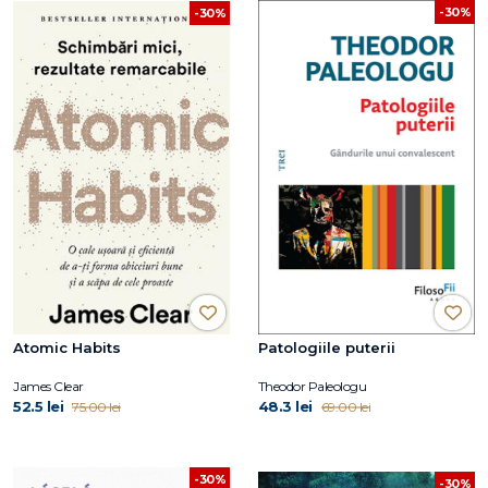
-30%
-30%
Atomic Habits
Patologiile puterii
James Clear
Theodor Paleologu
52.5 lei
48.3 lei
75.00 lei
69.00 lei
-30%
-30%