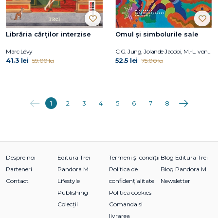
Librăria cărților interzise
Omul și simbolurile sale
Marc Lévy
C.G. Jung, Jolande Jacobi, M.-L. von Franz, Joseph L. Henderson, Aniela Jaffé
41.3 lei
52.5 lei
59.00 lei
75.00 lei
Anterioara
Următoarea
1
2
3
4
5
6
7
8
Despre noi
Editura Trei
Termeni și condiții
Blog Editura Trei
Parteneri
Pandora M
Politica de
Blog Pandora M
Contact
Lifestyle
confidențialitate
Newsletter
Publishing
Politica cookies
Colecții
Comanda si
livrarea