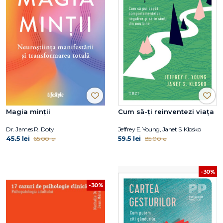
Magia minții
Cum să-ți reinventezi viața
Dr. James R. Doty
Jeffrey E. Young, Janet S. Klosko
45.5 lei
59.5 lei
65.00 lei
85.00 lei
-30%
-30%