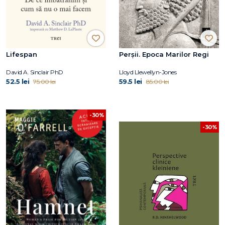
Lifespan
Perșii. Epoca Marilor Regi
David A. Sinclair PhD
Lloyd Llewellyn-Jones
52.5 lei
59.5 lei
75.00 lei
85.00 lei
-30%
-30%