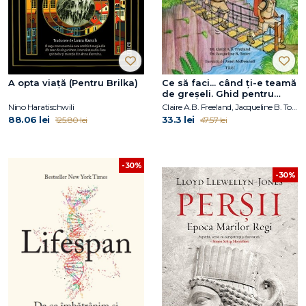
A opta viață (Pentru Brilka)
Ce să faci... când ți-e teamă
de greșeli. Ghid pentru
copiii care nu acceptă să fie
Nino Haratischwili
Claire A.B. Freeland, Jacqueline B. Toner, Janet McDonnell
imperfecți
88.06 lei
33.3 lei
125.80 lei
47.57 lei
-30%
-30%