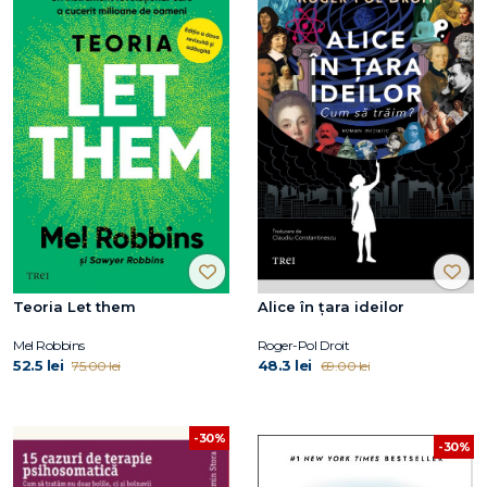
Teoria Let them
Alice în țara ideilor
Mel Robbins
Roger-Pol Droit
52.5 lei
48.3 lei
75.00 lei
69.00 lei
-30%
-30%