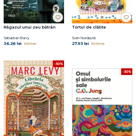
Răgazul unui zeu bătrân
Tortul de clătite
Sebastian Barry
Sven Nordqvist
36.26 lei
27.93 lei
51.80 lei
39.90 lei
-30%
-30%