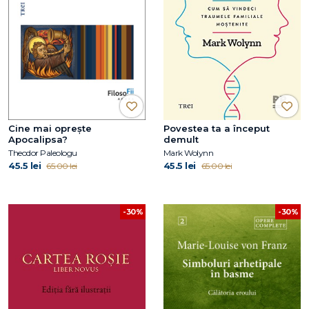
Cine mai oprește
Povestea ta a început
Apocalipsa?
demult
Theodor Paleologu
Mark Wolynn
45.5 lei
45.5 lei
65.00 lei
65.00 lei
-30%
-30%