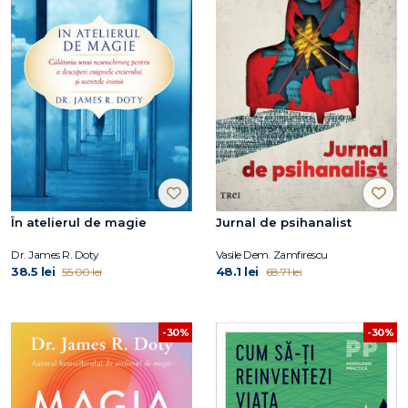
În atelierul de magie
Jurnal de psihanalist
Dr. James R. Doty
Vasile Dem. Zamfirescu
38.5 lei
48.1 lei
55.00 lei
68.71 lei
-30%
-30%