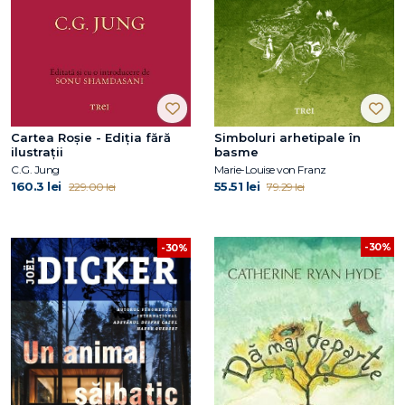
Cartea Roșie - Ediția fără
Simboluri arhetipale în
ilustrații
basme
C.G. Jung
Marie-Louise von Franz
160.3 lei
55.51 lei
229.00 lei
79.29 lei
-30%
-30%