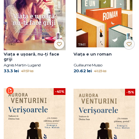
Viața e ușoară, nu-ți face
Viața e un roman
griji
Agnès Martin-Lugand
Guillaume Musso
33.3 lei
20.62 lei
47.57 lei
41.23 lei
-40%
-15%