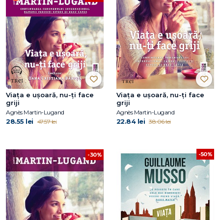
Viața e ușoară, nu-ți face
Viața e ușoară, nu-ți face
griji
griji
Agnès Martin-Lugand
Agnès Martin-Lugand
28.55 lei
22.84 lei
47.57 lei
38.06 lei
-50%
-30%