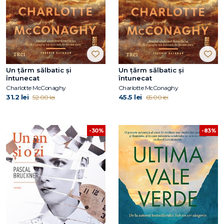
Un țărm sălbatic și
Un țărm sălbatic și
întunecat
întunecat
Charlotte McConaghy
Charlotte McConaghy
31.2 lei
45.5 lei
52.00 lei
65.00 lei
-30%
-83%