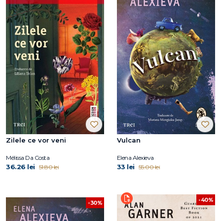
Zilele ce vor veni
Vulcan
Mélissa Da Costa
Elena Alexieva
36.26 lei
33 lei
51.80 lei
55.00 lei
-40%
-30%