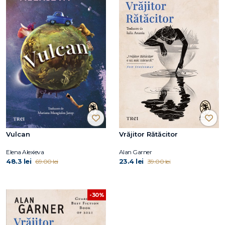
Vulcan
Vrăjitor Rătăcitor
Elena Alexieva
Alan Garner
48.3 lei
23.4 lei
69.00 lei
39.00 lei
-30%