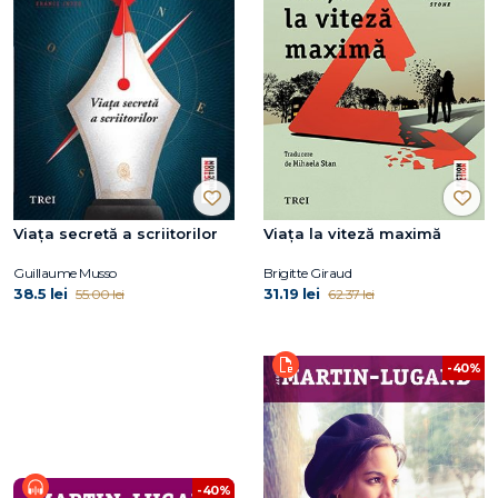
Viața secretă a scriitorilor
Viața la viteză maximă
Guillaume Musso
Brigitte Giraud
38.5 lei
31.19 lei
55.00 lei
62.37 lei
-40%
-40%