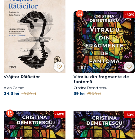
-40%
Vrăjitor Rătăcitor
Vitraliu din fragmente de
fantomă
Alan Garner
Cristina Demetrescu
34.3 lei
39 lei
49.00 lei
65.00 lei
-40%
-30%