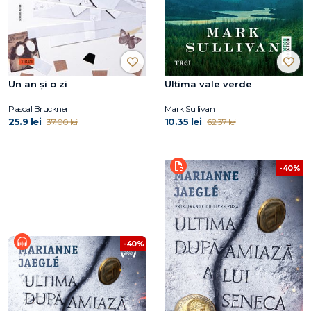
Un an și o zi
Ultima vale verde
Pascal Bruckner
Mark Sullivan
25.9 lei
10.35 lei
37.00 lei
62.37 lei
-40%
-40%