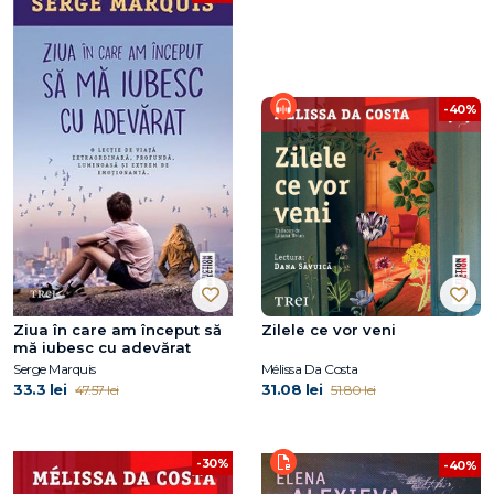
-40%
Ziua în care am început să
Zilele ce vor veni
mă iubesc cu adevărat
Serge Marquis
Mélissa Da Costa
33.3 lei
31.08 lei
47.57 lei
51.80 lei
-30%
-40%