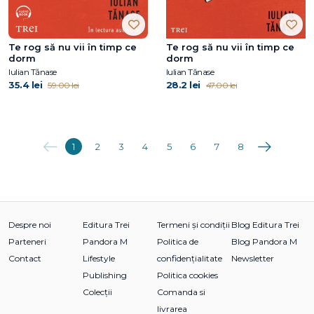
Te rog să nu vii în timp ce
Te rog să nu vii în timp ce
dorm
dorm
Iulian Tănase
Iulian Tănase
35.4 lei
28.2 lei
59.00 lei
47.00 lei
Anterioara
Următoarea
1
2
3
4
5
6
7
8
Despre noi
Editura Trei
Termeni și condiții
Blog Editura Trei
Parteneri
Pandora M
Politica de
Blog Pandora M
Contact
Lifestyle
confidențialitate
Newsletter
Publishing
Politica cookies
Colecții
Comanda si
livrarea