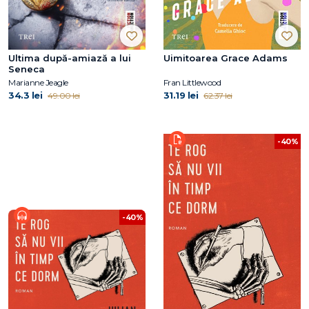
Ultima după-amiază a lui
Uimitoarea Grace Adams
Seneca
Marianne Jeagle
Fran Littlewood
34.3 lei
31.19 lei
49.00 lei
62.37 lei
-40%
-40%