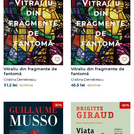
Vitraliu din fragmente de
Vitraliu din fragmente de
fantomă
fantomă
Cristina Demetrescu
Cristina Demetrescu
31.2 lei
45.5 lei
52.00 lei
65.00 lei
-30%
-50%