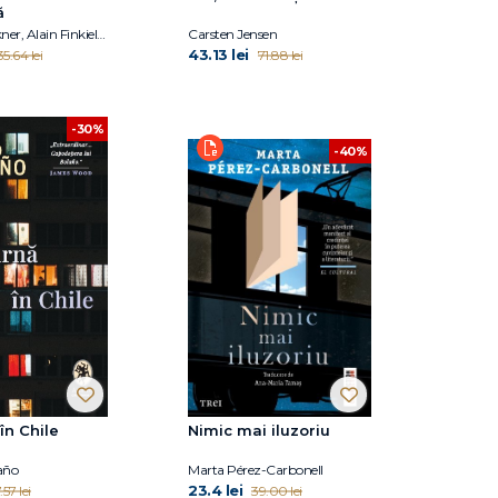
ă
Pascal Bruckner, Alain Finkielkraut
Carsten Jensen
43.13 lei
35.64 lei
71.88 lei
-30%
-40%
în Chile
Nimic mai iluzoriu
año
Marta Pérez-Carbonell
23.4 lei
.57 lei
39.00 lei