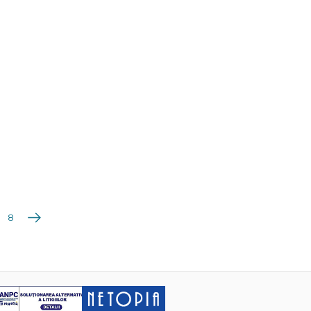
Următoarea
8