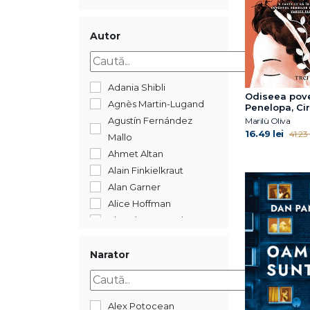
2018
2017
2016
Autor
2015
2014
2012
Adania Shibli
Odiseea pove
2009
Agnès Martin-Lugand
Penelopa, Cir
Calypso și ce
Agustín Fernández
Marilù Oliva
16.49 lei
41.23 
Mallo
Ahmet Altan
Alain Finkielkraut
Alan Garner
Alice Hoffman
Almudena Grandes
Anne Berest
Annie Ernaux
Narator
Araminta Hall
Asha Lemmie
Augustin Cupşa
Alex Potocean