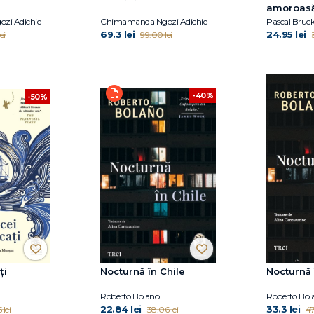
amoroas
zi Adichie
Chimamanda Ngozi Adichie
69.3 lei
24.95 lei
ei
99.00 lei
-40%
-50%
ți
Nocturnă în Chile
Nocturnă 
Roberto Bolaño
Roberto Bol
22.84 lei
33.3 lei
 lei
38.06 lei
47