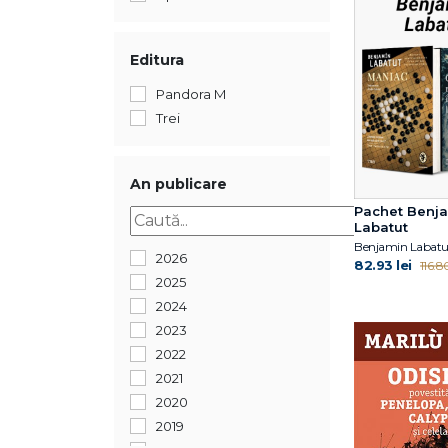
Editura
Pandora M
Trei
An publicare
Pachet Benj
Labatut
Benjamin Labatu
2026
82.93 lei
116.80
2025
2024
2023
2022
2021
2020
2019