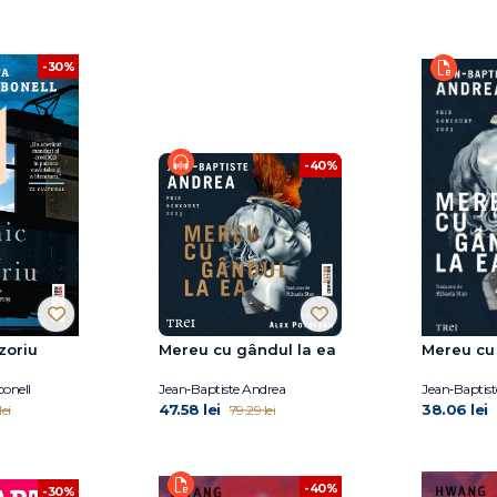
-30%
-40%
zoriu
Mereu cu gândul la ea
Mereu cu
onell
Jean‑Baptiste Andrea
Jean‑Baptis
47.58 lei
38.06 lei
ei
79.29 lei
-40%
-30%