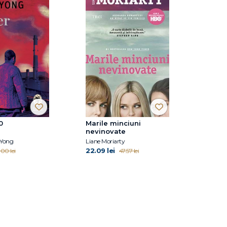
0
Marile minciuni
nevinovate
Yong
Liane Moriarty
22.09 lei
.00 lei
47.57 lei