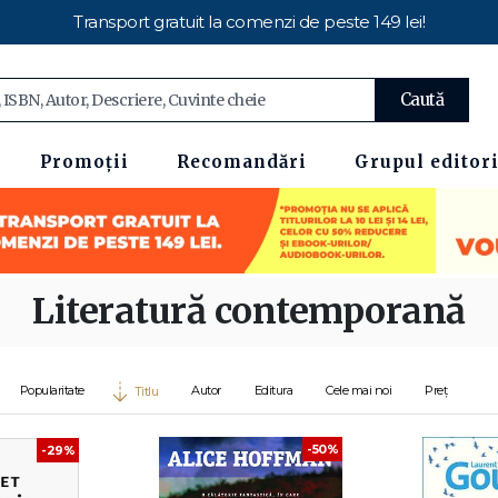
Transport gratuit la comenzi de peste 149 lei!
Caută
Promoții
Recomandări
Grupul editori
Literatură contemporană
Popularitate
Autor
Editura
Cele mai noi
Preț
Titlu
-50%
-29%