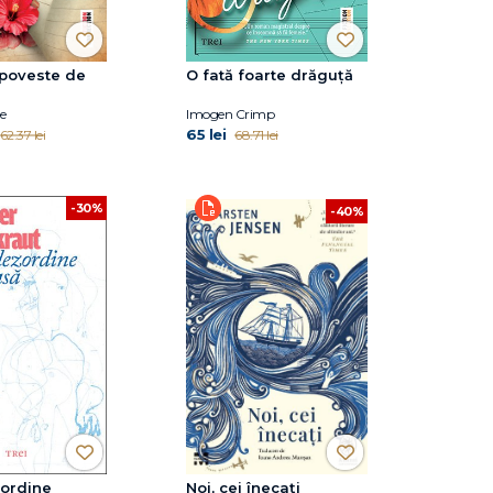
 poveste de
O fată foarte drăguță
e
Imogen Crimp
65 lei
62.37 lei
68.71 lei
-30%
-40%
ordine
Noi, cei înecați