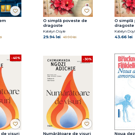
tem
O simplă poveste de
O simplă
dragoste
dragoste
Katelyn Doyle
Katelyn Doyl
29.94 lei
43.66 lei
ei
49.90 lei
-40%
-30%
de visuri
Numărătoare de visuri
Noua dez