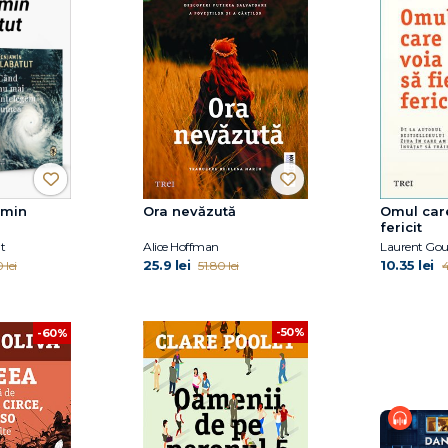
amin
Ora nevăzută
Omul care
fericit
t
Alice Hoffman
Laurent Gou
25.9 lei
10.35 lei
 lei
51.80 lei
4
-50%
-60%