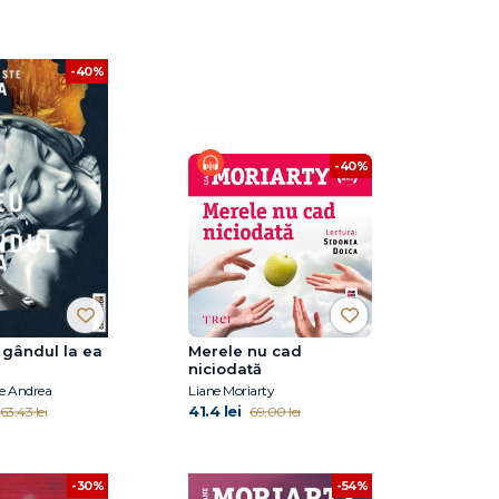
-40%
-40%
 gândul la ea
Merele nu cad
niciodată
te Andrea
Liane Moriarty
41.4 lei
63.43 lei
69.00 lei
-30%
-54%