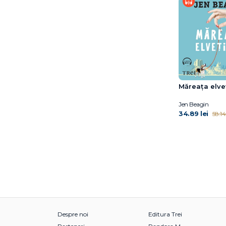
Marie NDiaye
Marilù Oliva
Mark Sullivan
Marta Pérez-Carbonell
Michelle Min Sterling
Miguel Bonnefoy
Mihail Elizarov
Măreața elve
Miranda Cowley Heller
Jen Beagin
Mirinae Lee
34.89 lei
58.14 
Moira Macdonald
Mélissa Da Costa
Nelio Biedermann
Nicolas d’Estienne
d’Orves
Nino Haratischwili
Pascal Bruckner
Pilar Adón
Despre noi
Editura Trei
Rachel Yoder