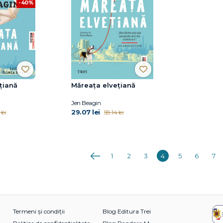
-40%
țiană
Măreața elvețiană
Jen Beagin
29.07 lei
lei
58.14 lei
Anterioara
1
2
3
4
5
6
7
Termeni și condiții
Blog Editura Trei