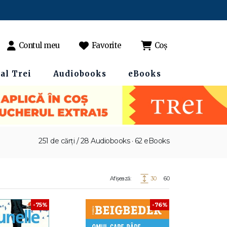
Contul meu
Favorite
Coș
al Trei
Audiobooks
eBooks
251 de cărți / 28 Audiobooks · 62 eBooks
Afișează:
30
60
-75%
-76%