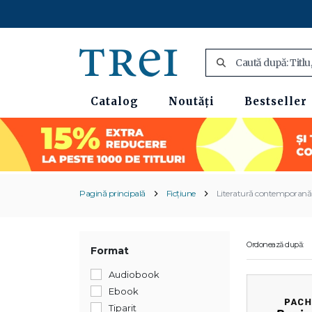
Catalog
Noutăți
Bestseller
Pagină principală
Ficțiune
Literatură contemporană
Ordonează după:
Format
Audiobook
Ebook
Tiparit