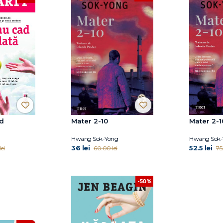
ad
Mater 2-10
Mater 2-1
Hwang Sok-Yong
Hwang Sok-
36 lei
52.5 lei
ei
60.00 lei
75
-50%