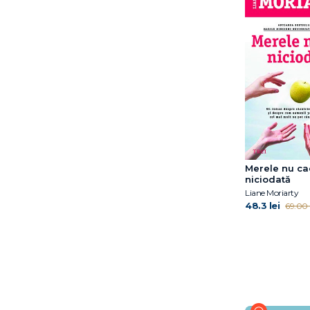
Jessica Au
Joanna Rakoff
Jon Fosse
Katelyn Doyle
Katie Kitamura
Laurent Binet
Laurent Gounelle
Leesa Cross-Smith
Liane Moriarty
Lily King
Merele nu c
Louise Glück
niciodată
Luis Landero
Liane Moriarty
48.3 lei
69.00 l
László Krasznahorkai
Maggie O’Farell
Maggie O’Farrell
Manuel Vilas
Marc Lévy
Marianne Jeagle
Marie Cardinal