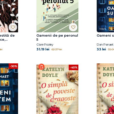
stită de
Oamenii de pe peronul
Oameni 
ce,
5
lelalte
Clare Pooley
Dan Panaet
31.19 lei
33 lei
lei
62.37 lei
55.0
-30%
-40%