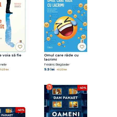
 voia să fie
Omul care râde cu
lacrimi
nelle
Frédéric Beigbeder
9.9 lei
1.23 lei
41.23 lei
-40%
-40%