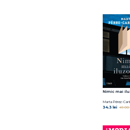
Fran Littlewood
Frédéric Beigbeder
Fumio Yamamoto
Gheorghi Gospodinov
Guillaume Musso
Hwang Sok-Yong
Imogen Crimp
Ioana Maria Stăncescu
Irene Vallejo
Itamar Vieira Junior
Iulian Bocai
Iulian Tănase
Iuri Andruhovîci
Nimic mai ilu
James McBride
Jaume Cabré
Marta Pérez-Carb
Jean-Baptiste del Amo
34.3 lei
49.00 l
Jean‑Baptiste Andrea
Jen Beagin
Jennifer Niven