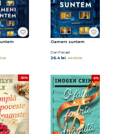
suntem
Oameni suntem
Dan Panaet
26.4 lei
0 lei
44.00 lei
-30%
-5%