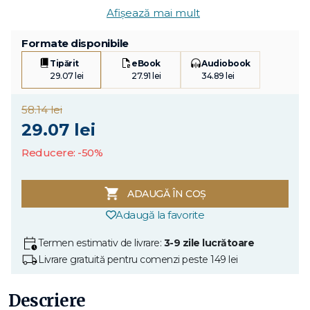
Afișează mai mult
Formate disponibile
Tipărit
eBook
Audiobook
29.07 lei
27.91 lei
34.89 lei
58.14 lei
29.07 lei
Reducere: -50%
ADAUGĂ ÎN COȘ
Adaugă la favorite
Termen estimativ de livrare:
3-9 zile lucrătoare
Livrare gratuită pentru comenzi peste 149 lei
Descriere