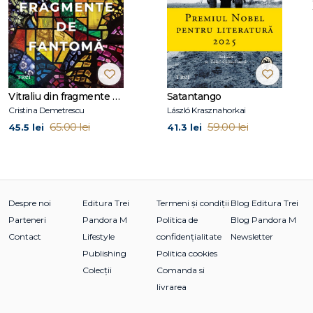
filmului „Besat" („Possessed"). Încântat de această realizare,
Jacob Weinreich, la rândul său scenarist și scriitor, care a mai
publicat independent trei romane și peste 20 de cărți
pentru copii, l-a contactat pe Anders Rønnow şi au început
să lucreze împreună.
Vitraliu din fragmente de fantomă
Satantango
Cristina Demetrescu
László Krasznahorkai
65.00 lei
59.00 lei
45.5 lei
41.3 lei
Despre noi
Editura Trei
Termeni și condiții
Blog Editura Trei
Parteneri
Pandora M
Politica de
Blog Pandora M
Contact
Lifestyle
confidențialitate
Newsletter
Publishing
Politica cookies
Colecții
Comanda si
livrarea