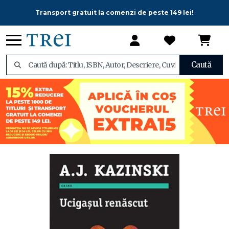
Transport gratuit la comenzi de peste 149 lei!
Caută