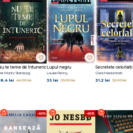
c, Laura Wood creează o lume magică în care cititorii își vor dori să se afund
i și povestea de dragoste desfașurată treptat demonstrează cum poate să te
 bestsellerului Paradis de împrumut
 și young adult. Sub vraja ta e primul ei roman pentru adulți. Are un doctor
wickshire, împreună cu soțul ei și cațelul lor, Bea.
Nu te teme de întuneric
Lupul negru
Secretele celorlalți
er Moritz Stenborg
Louise Penny
Clare Mackintosh
26.4 lei
33 lei
31.2 lei
44.00 lei
55.00 lei
52.00 lei
-40%
-40%