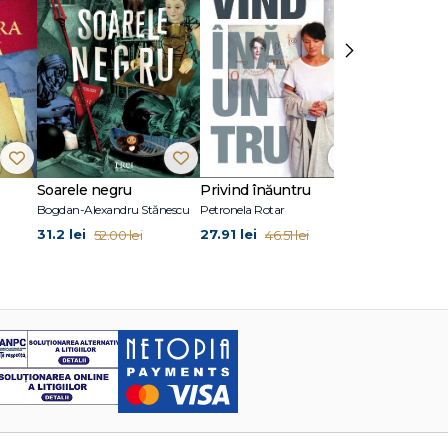
›
Soarele negru
Privind înăuntru
Suflete per
Bogdan-Alexandru Stănescu
Petronela Rotar
John Marrs
31.2 lei
27.91 lei
24.87 lei
52.00 lei
46.51 lei
41