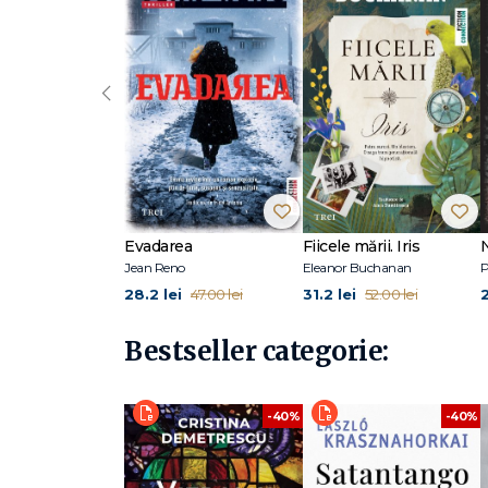
„O lectură fabulos de captivantă! Cu inteligență și farme
Legatura extraordinară dintre surori, traseul vindecări
bulverseze cu totul iubirea.“ – Cristina Lauren, autoarea
‹
Laura Wood este o autoare apreciată de cărți pentru copii
literatura secolului al XIX-lea și locuiește în Anglia, în War
O puteți urmări la LauraClareWood.com.
Evadarea
Fiicele mării. Iris
Jean Reno
Eleanor Buchanan
P
28.2 lei
31.2 lei
47.00 lei
52.00 lei
Bestseller categorie:
-40%
-40%