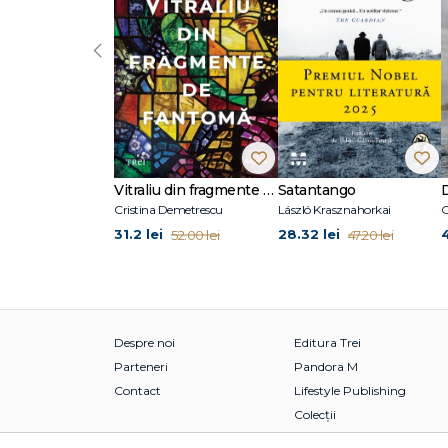
‹
Vitraliu din fragmente de fantomă
Satantango
Cristina Demetrescu
László Krasznahorkai
C
31.2 lei
28.32 lei
52.00 lei
47.20 lei
Despre noi
Editura Trei
Parteneri
Pandora M
Contact
Lifestyle Publishing
Colecții