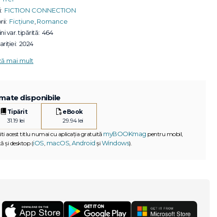
:
FICTION CONNECTION
ii:
Ficțiune
,
Romance
ni var. tipărită:
464
riției:
2024
ză mai mult
mate disponibile
Tipărit
eBook
31.19 lei
29.94 lei
myBOOKmag
iti acest titlu numai cu aplicația gratuită
pentru mobil,
iOS
macOS
Android
Windows
ă și desktop (
,
,
și
).
G