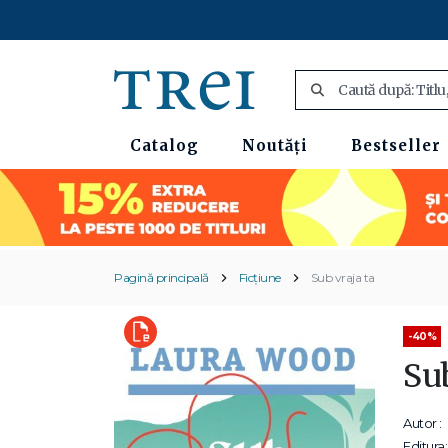
Catalog
Noutăți
Bestseller
Pagină principală
Ficțiune
Sub vraja ta
-40%
Su
Autor :
Editura: