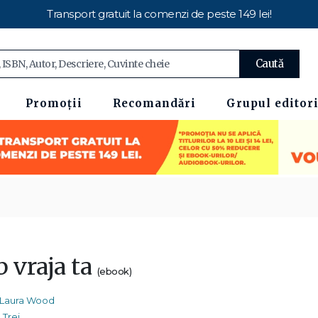
Transport gratuit la comenzi de peste 149 lei!
Caută
Promoții
Recomandări
Grupul editori
b vraja ta
(ebook)
Laura Wood
Trei