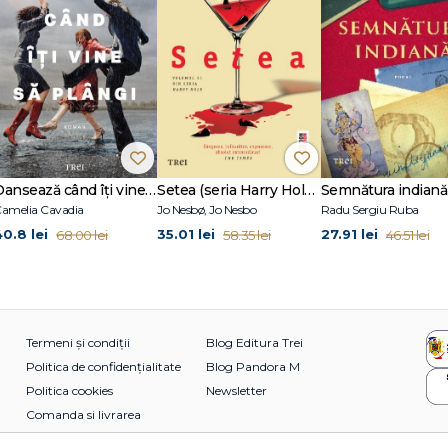
Dansează când îți vine să plângi
Setea (seria Harry Hole, vol. 11)
Semnătura indiană
amelia Cavadia
Jo Nesbø, Jo Nesbo
Radu Sergiu Ruba
40.8 lei
35.01 lei
27.91 lei
68.00 lei
58.35 lei
46.51 lei
Termeni și condiții
Blog Editura Trei
Politica de confidențialitate
Blog Pandora M
Politica cookies
Newsletter
Comanda si livrarea