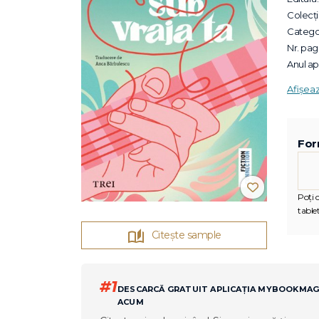
Colecții
Categor
Nr. pagi
Anul apa
Afișea
For
Poți c
tablet
Citește sample
#1
DESCARCĂ GRATUIT APLICAȚIA MYBOOKMA
ACUM