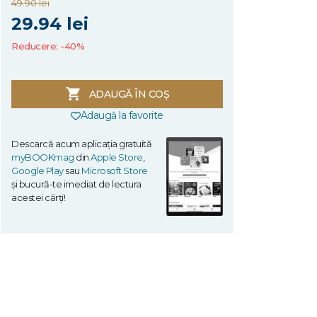
49.90 lei
29.94 lei
Reducere: -40%
ADAUGĂ ÎN COȘ
Adaugă la favorite
Descarcă acum aplicația gratuită
myBOOKmag
din
Apple Store
,
Google Play
sau
Microsoft Store
și bucură-te imediat de lectura
acestei cărți!