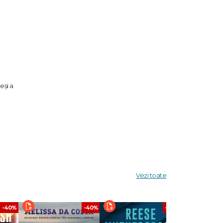
eși a
tă. Așa
k Theo
emmie
Vezi toate
s Weekly
-40%
-40%
-40%