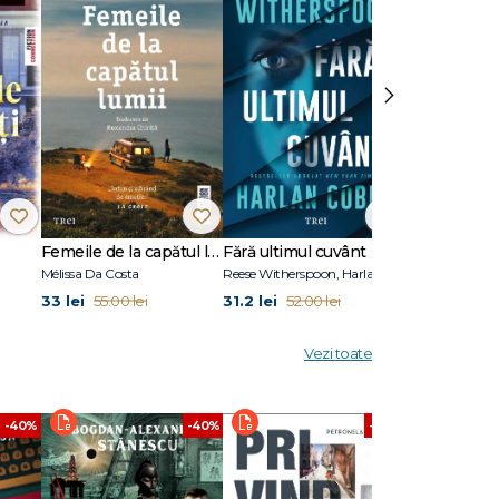
e.
›
at în
Femeile de la capătul lumii
Fără ultimul cuvânt
Stare de vis
Mélissa Da Costa
Reese Witherspoon, Harlan Coben
Eric Puchner
33 lei
31.2 lei
31.2 lei
55.00 lei
52.00 lei
52.00
Vezi toate
-40%
-40%
-40%