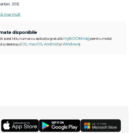
riției:
2012
ză mai mult
mate disponibile
myBOOKmag
iti acest titlu numai cu aplicația gratuită
pentru mobil,
iOS
macOS
Android
Windows
ă și desktop (
,
,
și
).
G