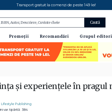
Transport gratuit la comenzi de peste 149 lei!
Caută
Promoții
Recomandări
Grupul editori
inţa şi experienţele în pragul
Lifestyle Publishing
ni var. tipărită:
384