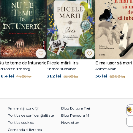
Nu te teme de întuneric
Fiicele mării. Iris
er Moritz Stenborg
Eleanor Buchanan
Ahmet Altan
26.4 lei
31.2 lei
36 lei
44.00 lei
52.00 lei
60.00 lei
Termeni și condiții
Blog Editura Trei
Politica de confidențialitate
Blog Pandora M
Politica cookies
Newsletter
Comanda si livrarea