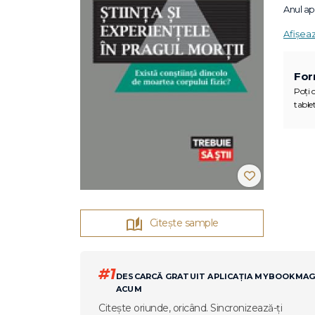
Anul apa
Afișea
For
Poți c
tablet
Citește sample
#1
DESCARCĂ GRATUIT APLICAȚIA MYBOOKMA
ACUM
Citește oriunde, oricând. Sincronizează-ți