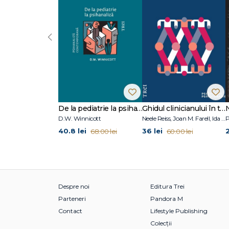
‹
De la pediatrie la psihanaliză
Ghidul clinicianului în terapia schemelor
D.W. Winnicott
Neele Reiss, Joan M. Farell, Ida A.Show
P
40.8 lei
36 lei
68.00 lei
60.00 lei
Despre noi
Editura Trei
Parteneri
Pandora M
Contact
Lifestyle Publishing
Colecții