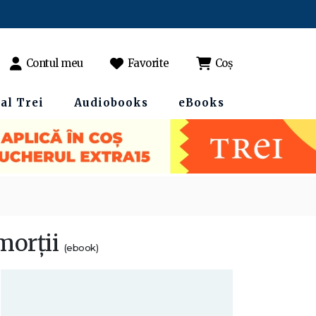
Contul meu
Favorite
Coș
al Trei
Audiobooks
eBooks
 morţii
(ebook)