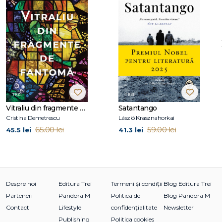
La Editura Trei au apărut deja nouă romane din seria
Jack
Reacher
:
Merită să mori
,
Școala de noapte
,
61 de ore
,
Convinge-mă!
,
Ghinioane și încurcături
,
Personal
,
Urmărit
,
Să nu te întorci niciodată!
și
Filiera de la miezul nopții
.
Vitraliu din fragmente de fantomă
Satantango
Cristina Demetrescu
László Krasznahorkai
65.00 lei
59.00 lei
45.5 lei
41.3 lei
Despre noi
Editura Trei
Termeni și condiții
Blog Editura Trei
Parteneri
Pandora M
Politica de
Blog Pandora M
Contact
Lifestyle
confidențialitate
Newsletter
Publishing
Politica cookies