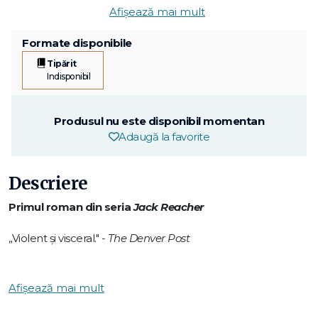
Afișează mai mult
Formate disponibile
Tipărit
Indisponibil
Produsul nu este disponibil momentan
Adaugă la favorite
Descriere
Primul roman din seria
Jack Reacher
„Violent și visceral." -
The Denver Post
Când Jack Reacher hotărăște să coboare din autobuz în
Margrave, un orășel liniștit din Georgia, își închipuie că
Afișează mai mult
singurul lui motiv e să viziteze locul unde a murit marele
chitarist de blues Blind Blake. E o zi ploioasă și tot ce vrea e