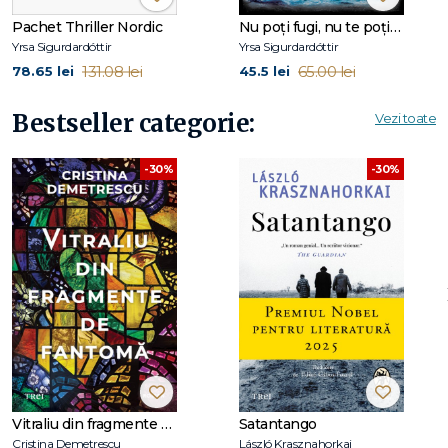
Pachet Thriller Nordic
Nu poți fugi, nu te poți ascunde (Seria Black Ice, vol.1)
Yrsa Sigurdardóttir
Yrsa Sigurdardóttir
131.08 lei
65.00 lei
78.65 lei
45.5 lei
Bestseller categorie:
Vezi toate
-30%
-30%
Vitraliu din fragmente de fantomă
Satantango
Cristina Demetrescu
László Krasznahorkai