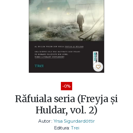
-0%
Răfuiala seria (Freyja și
Huldar, vol. 2)
Autor :
Yrsa Sigurdardóttir
Editura:
Trei