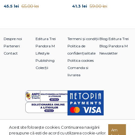
65.00 lei
59.00 lei
45.5 lei
41.3 lei
Despre noi
Editura Trei
Termeni și condiții
Blog Editura Trei
Parteneri
Pandora M
Politica de
Blog Pandora M
Contact
Lifestyle
confidențialitate
Newsletter
Publishing
Politica cookies
Colecții
Comanda si
livrarea
Acest site foloseşte cookies. Continuarea navigării
Am
© 2026 Grupul Editorial TREI. Toate drepturile rezervate.
presupune că eşti de acord cu utilizarea cookie-urilor.