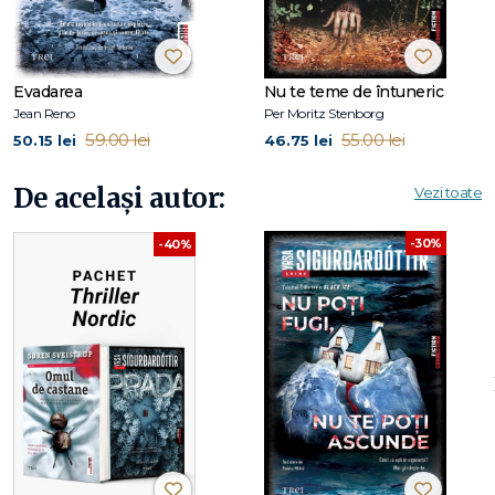
Evadarea
Nu te teme de întuneric
Jean Reno
Per Moritz Stenborg
59.00 lei
55.00 lei
50.15 lei
46.75 lei
De același autor:
Vezi toate
-30%
-40%