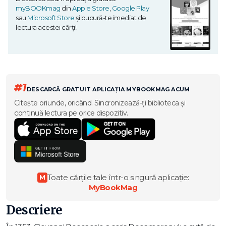
myBOOKmag
din
Apple Store
,
Google Play
sau
Microsoft Store
și bucură-te imediat de
lectura acestei cărți!
#1
DESCARCĂ GRATUIT APLICAȚIA MYBOOKMAG ACUM
Citește oriunde, oricând. Sincronizează-ți biblioteca și
continuă lectura pe orice dispozitiv.
Toate cărțile tale într-o singură aplicație:
M
MyBookMag
Descriere