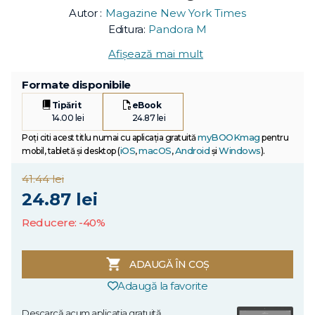
Autor :
Magazine New York Times
Editura:
Pandora M
Afișează mai mult
Formate disponibile
Tipărit
eBook
14.00 lei
24.87 lei
myBOOKmag
Poți citi acest titlu numai cu aplicația gratuită
pentru
iOS
macOS
Android
Windows
mobil, tabletă și desktop (
,
,
și
).
41.44 lei
24.87 lei
Reducere: -40%
ADAUGĂ ÎN COȘ
Adaugă la favorite
Descarcă acum aplicația gratuită