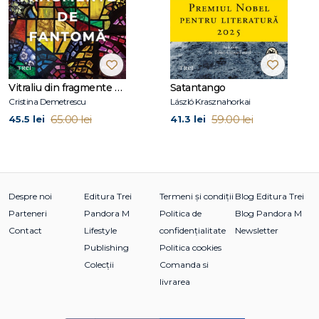
Vitraliu din fragmente de fantomă
Satantango
Cristina Demetrescu
László Krasznahorkai
65.00 lei
59.00 lei
45.5 lei
41.3 lei
Despre noi
Editura Trei
Termeni și condiții
Blog Editura Trei
Parteneri
Pandora M
Politica de
Blog Pandora M
Contact
Lifestyle
confidențialitate
Newsletter
Publishing
Politica cookies
Colecții
Comanda si
livrarea